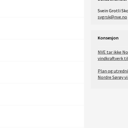
Svein Grotli Sk
svgrsk@nve.no
Konsesjon
NVE tar ikke No
vindkraftverk t
Plan og utredn
Nordre Sørøy vi