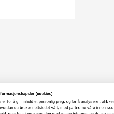
nformasjonskapsler (cookies)
er for å gi innhold et personlig preg, og for å analysere trafikken
vordan du bruker nettstedet vårt, med partnerne våre innen sosi
eid, som kan kombinere den med annen informasjon du har gjort 