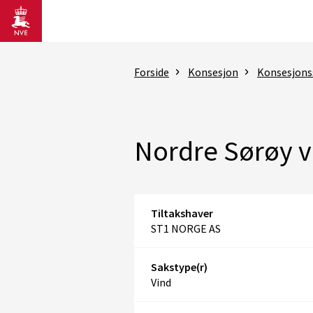
Gå til hovedinnhold
Forside
Konsesjon
Konsesjons
Nordre Sørøy v
Tiltakshaver
ST1 NORGE AS
Sakstype(r)
Vind