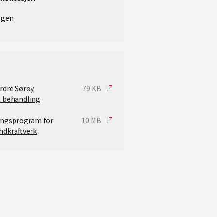
ogen
rdre Sørøy
79 KB
il behandling
ingsprogram for
10 MB
ndkraftverk