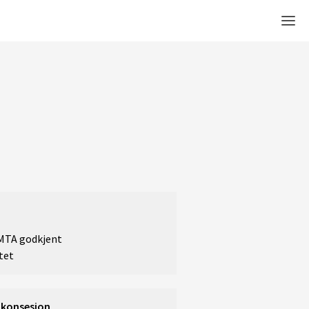
Men
 MTA godkjent
tet
 konsesjon