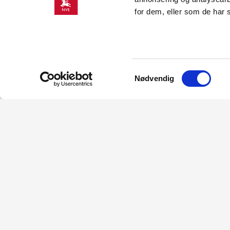
for dem, eller som de har 
NVE mottok melding om Nordre Sørøy
AS.
Samtykkevalg
Meldingen var en del av Kraft- og ind
Nødvendig
vurdering av alle meldinger mottatt i
saken til behandling.
KONTAKT OSS
Kontakt
O