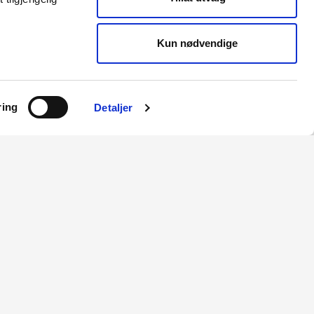
Kun nødvendige
ring
Detaljer
RME
Reguleringsmyndigheten