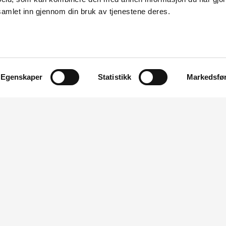
samlet inn gjennom din bruk av tjenestene deres.
 vindkraftverk 22.04.2024 fra St1 Norge
ustriløft Finnmark. Etter en systematisk
Egenskaper
Statistikk
Markedsfø
 den forbindelse besluttet NVE å ikke ta
OM NVE
OM NETTSTEDET
m NVE
Personvern og cookies