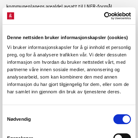
kommuneplanens arealdel avsatt til LNFR-formål
(landbruk, natur, friluftsliv og reindrift). Porsanger
kommune behandler områdereguleringsprosess parallelt
med konsesjonssaken.
Denne nettsiden bruker informasjonskapsler (cookies)
Skarvberget vindkraftverk er ett av to prosjekter i regionen
Vi bruker informasjonskapsler for å gi innhold et personlig
preg, og for å analysere trafikken vår. Vi deler dessuten
som er prioritert for videre behandling av NVE, sammen
informasjon om hvordan du bruker nettstedet vårt, med
med
Reinelva vindkraftverk
. Det planlegges samordnede
partnerne våre innen sosiale medier, annonsering og
utredninger for prosjektene, blant annet for å vurdere
analysearbeid, som kan kombinere den med annen
informasjon du har gjort tilgjengelig for dem, eller som de
samlet belastning for reindriften. Du finner mer
har samlet inn gjennom din bruk av tjenestene deres.
informasjon på NVE-nettsiden
Konsesjonsprosesser i
Finnmark
.
Samtykkevalg
Nødvendig
Viktige datoer i NVEs behandling så langt
24.04.2024
: Prosjektet ble prioritert for behandling som