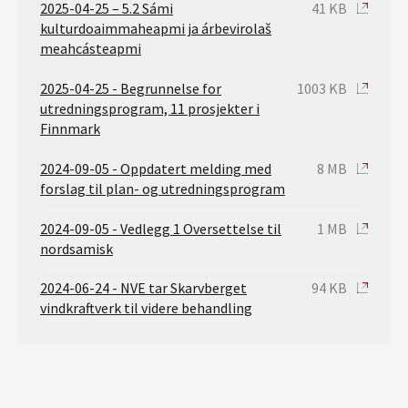
2025-04-25 – 5.2 Sámi
41 KB
kulturdoaimmaheapmi ja árbevirolaš
meahcásteapmi
2025-04-25 - Begrunnelse for
1003 KB
utredningsprogram, 11 prosjekter i
Finnmark
2024-09-05 - Oppdatert melding med
8 MB
forslag til plan- og utredningsprogram
2024-09-05 - Vedlegg 1 Oversettelse til
1 MB
nordsamisk
2024-06-24 - NVE tar Skarvberget
94 KB
vindkraftverk til videre behandling