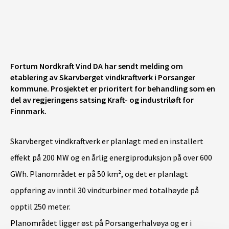
None
|
©️ Geodata AS, Kartverket, Geovekst og kommunene, Norsk Polarinstitutt, Lantmäteriet, Lantmäteriverket/NLS, OpenStreetMap
Fortum Nordkraft Vind DA har sendt melding om
etablering av Skarvberget vindkraftverk i Porsanger
kommune. Prosjektet er prioritert for behandling som en
del av regjeringens satsing Kraft- og industriløft for
Finnmark.
Skarvberget vindkraftverk er planlagt med en installert
effekt på 200 MW og en årlig energiproduksjon på over 600
GWh. Planområdet er på 50 km², og det er planlagt
oppføring av inntil 30 vindturbiner med totalhøyde på
opptil 250 meter.
Planområdet ligger øst på Porsangerhalvøya og er i