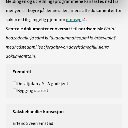
Meldingen og utredningsprogrammene kan lastes ned fra
menyen til høyre på denne siden, mens alle dokumenter for
saken er tilgjengelig gjennom
eInnsyn
.
Sentrale dokumenter er oversatt til nordsamisk:
Fáttat
boazodoallu ja sámi kulturdoaimmaheapmi ja árbevirolaš
meahcásteapmi leat jorgaluvvon davvisámegillii sierra
dokumeanttain.
Fremdrift
Detaljplan / MTA godkjent
Bygging startet
Saksbehandler konsesjon
Erlend Sveen Finstad