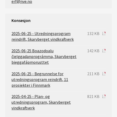
erf@nve.no
Konsesjon
2025-06-25 - Utredningsprogram
132 KB
reindrift, Skarvberget vindkraftverk
2025-06-25 Boazodoalu
142 KB
čielggadanprográmma, Skarvberget
bieggafápmorusttet
2025-06-25 - Begrunnelse for
211 KB
utredningsprogram reindrift, 11
prosjekter i Finnmark
2025-04-25 - Plan- og
821 KB
utredningsprogram, Skarvberget
vindkraftverk