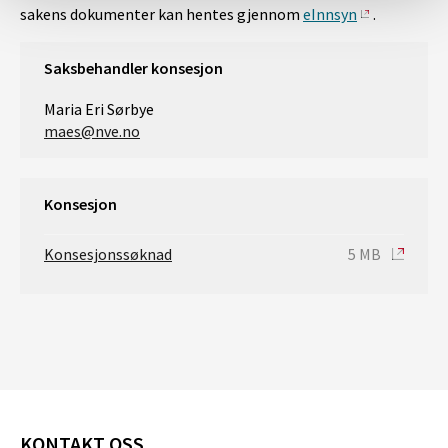
sakens dokumenter kan hentes gjennom
eInnsyn
.
Saksbehandler konsesjon
Maria Eri Sørbye
maes@nve.no
Konsesjon
Konsesjonssøknad
5 MB
KONTAKT OSS