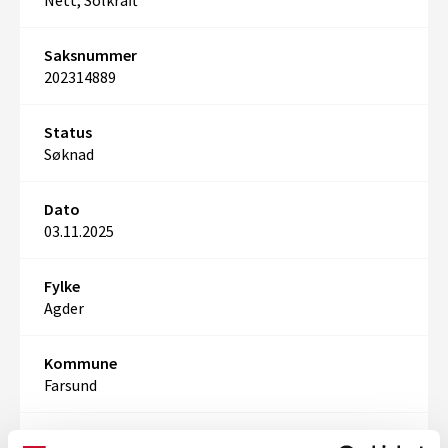
Nett, Solkraft
Saksnummer
202314889
Status
Søknad
Dato
03.11.2025
Fylke
Agder
Kommune
Farsund
Søkt produksjon