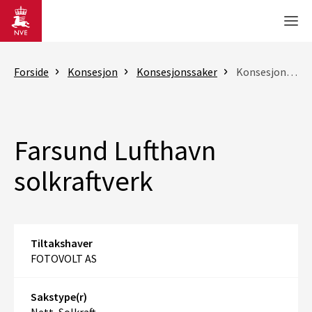
Gå til hovedinnhold
Men
Forside
Konsesjon
Konsesjonssaker
Konsesjonssak
Farsund Lufthavn
solkraftverk
Tiltakshaver
FOTOVOLT AS
Sakstype(r)