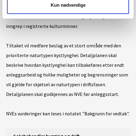
Kun nødvendige
naboer og hekkende fugl reduseres. Master skal plasseres
slik at de ikke er til hinder for klatring, og ikke gir direkte
inngrep i registrerte kulturminner.
Tiltaket vil medføre beslag av et stort område med den
prioriterte naturtypen kystlynghei. Detaljplanen skal
beskrive hvordan kystlynghei kan tilbakeføres etter endt
anleggsarbeid og hvilke muligheter og begrensninger som
vil gjelde for skjøtsel av naturtypen i driftsfasen.
Detaljplanen skal godkjennes av NVE før anleggsstart.
NVEs vurderinger kan leses i notatet "Bakgrunn for vedtak".