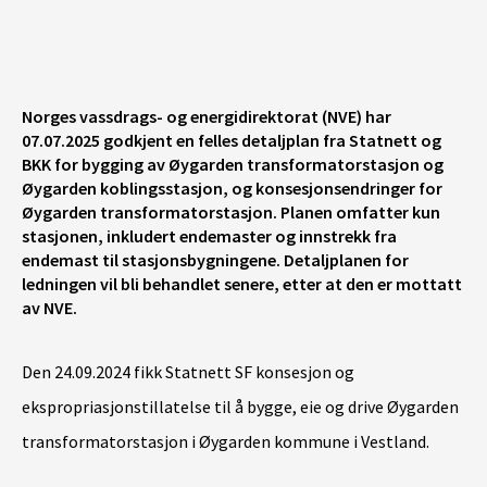
None
|
©️ Geodata AS, Kartverket, Geovekst og kommunene, Norsk Polarinstitutt, Lantmäteriet, Lantmäteriverket/NLS, OpenStreetMap
Norges vassdrags- og energidirektorat (NVE) har
07.07.2025 godkjent en felles detaljplan fra Statnett og
BKK for bygging av Øygarden transformatorstasjon og
Øygarden koblingsstasjon, og konsesjonsendringer for
Øygarden transformatorstasjon. Planen omfatter
kun
stasjonen, inkludert endemaster og innstrekk fra
endemast til stasjonsbygningene.
Detaljplanen for
ledningen vil bli behandlet senere, etter at den er mottatt
av NVE.
Den 24.09.2024 fikk Statnett SF konsesjon og
ekspropriasjonstillatelse til å bygge, eie og drive Øygarden
transformatorstasjon i Øygarden kommune i Vestland.