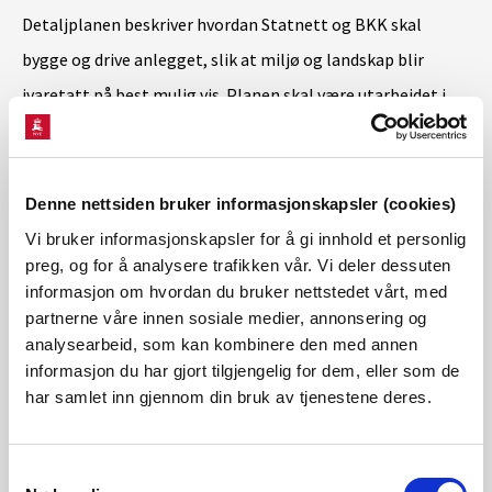
Detaljplanen beskriver hvordan Statnett og BKK skal
bygge og drive anlegget, slik at miljø og landskap blir
ivaretatt på best mulig vis. Planen skal være utarbeidet i
kontakt med berørte kommuner, grunneiere og andre
rettighetshavere
Denne nettsiden bruker informasjonskapsler (cookies)
Den nye stasjonen er viktig for å forsterke
Vi bruker informasjonskapsler for å gi innhold et personlig
preg, og for å analysere trafikken vår. Vi deler dessuten
transmisjonsnettet (nett med spenning 300 og 420 kV) inn
informasjon om hvordan du bruker nettstedet vårt, med
mot bergensregionen, som følge av både pågående og
partnerne våre innen sosiale medier, annonsering og
fremtidig økning i kraftforbruket. Stasjonen skal erstatte
analysearbeid, som kan kombinere den med annen
informasjon du har gjort tilgjengelig for dem, eller som de
Kollsnes transformatorstasjon.
har samlet inn gjennom din bruk av tjenestene deres.
BKK AS har fått tillatelse til å bygge Øygarden
koblingsstasjon inntil Øygarden transformatorstasjon. Det
Samtykkevalg
totale inngjerdete stasjonsområdet blir på ca. 80 000 m2.