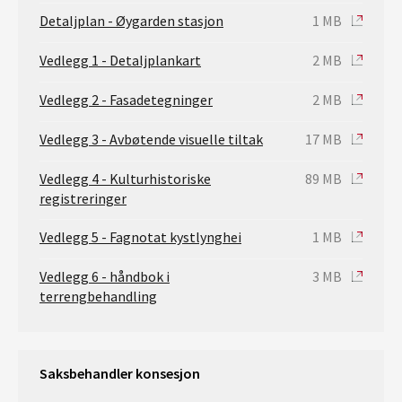
Detaljplan - Øygarden stasjon
1 MB
Vedlegg 1 - Detaljplankart
2 MB
Vedlegg 2 - Fasadetegninger
2 MB
Vedlegg 3 - Avbøtende visuelle tiltak
17 MB
Vedlegg 4 - Kulturhistoriske
89 MB
registreringer
Vedlegg 5 - Fagnotat kystlynghei
1 MB
Vedlegg 6 - håndbok i
3 MB
terrengbehandling
Saksbehandler konsesjon