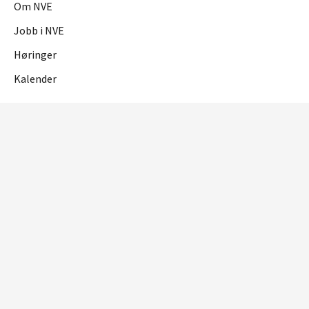
Om NVE
Jobb i NVE
Høringer
Kalender
OM NETTSTEDET
Personvern og cookies
Tilgjengelighetserklæring
RME
Reguleringsmyndigheten