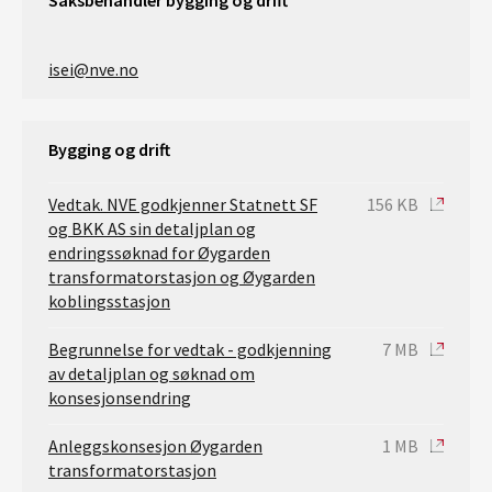
Saksbehandler bygging og drift
isei@nve.no
Bygging og drift
Vedtak. NVE godkjenner Statnett SF
156 KB
og BKK AS sin detaljplan og
endringssøknad for Øygarden
transformatorstasjon og Øygarden
koblingsstasjon
Begrunnelse for vedtak - godkjenning
7 MB
av detaljplan og søknad om
konsesjonsendring
Anleggskonsesjon Øygarden
1 MB
transformatorstasjon