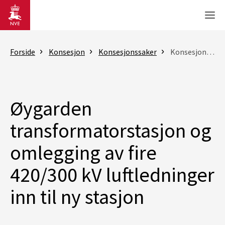
Gå til hovedinnhold
Men
Forside
Konsesjon
Konsesjonssaker
Konsesjonssak
Øygarden
transformatorstasjon og
omlegging av fire
420/300 kV luftledninger
inn til ny stasjon