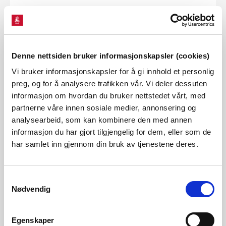
Søkt effekt
59,00 MW
Norges vassdrags- og energidirektorat (NVE) har mottatt
Denne nettsiden bruker informasjonskapsler (cookies)
melding om Sem solkraftverk. Tiltakshaver i saken er Fred.
Vi bruker informasjonskapsler for å gi innhold et personlig
Olsen Renewables AS. Anlegget er planlagt i Tønsberg og
preg, og for å analysere trafikken vår. Vi deler dessuten
Sandefjord kommune, Vestfold fylke.
informasjon om hvordan du bruker nettstedet vårt, med
partnerne våre innen sosiale medier, annonsering og
Solkraftverket er meldt med en installert effekt på 60 MWp
analysearbeid, som kan kombinere den med annen
informasjon du har gjort tilgjengelig for dem, eller som de
og en forventet årsproduksjon på 62 GWh. Planområdet for
har samlet inn gjennom din bruk av tjenestene deres.
solkraftverket er på om lag 560 dekar.
Filoversikten til høyre er ment som en oppsummering av
Samtykkevalg
viktige hendelser og steg i konsesjonsprosessen. Resten av
Nødvendig
sakens dokumenter kan hentes gjennom
einnsyn
.
Egenskaper