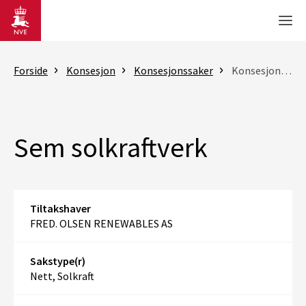
Gå til hovedinnhold
Men
Forside
Konsesjon
Konsesjonssaker
Konsesjonssak
Sem solkraftverk
Tiltakshaver
FRED. OLSEN RENEWABLES AS
Sakstype(r)
Nett, Solkraft