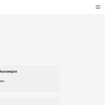
Men
 konsesjon
gen