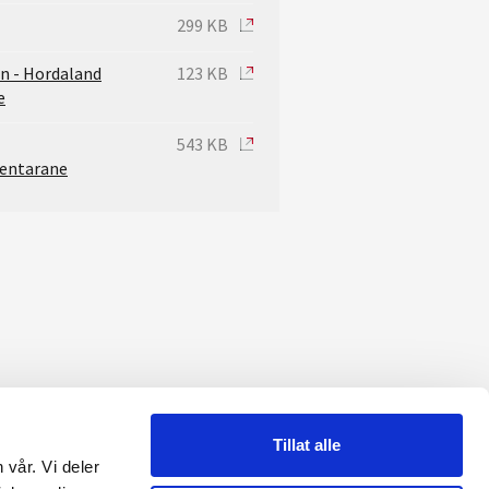
299 KB
n - Hordaland
123 KB
e
543 KB
entarane
Tillat alle
 vår. Vi deler