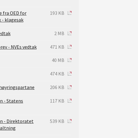
e fra OED for
193 KB
 - klagesak
edtak
2 MB
rev - NVEs vedtak
471 KB
40 MB
474 KB
 høyringspartane
206 KB
n - Statens
117 KB
n - Direktoratet
539 KB
valtning