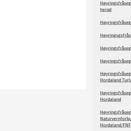
Høyringsfråseg
herad
Høyringsfråseg
Høyringsgsfrås
Høyringsfråseg
Høyringsfråseg
Høyringsfråseg
Hordaland Turl
Høyringsfråseg
Hordaland
Høyringsfråseg
Naturvernforbu
Hordaland/FNF