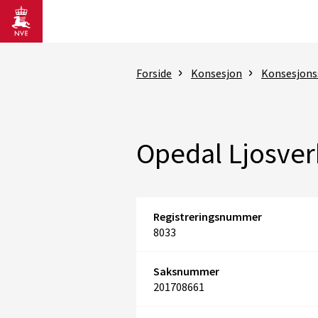
Gå til hovedinnhold
Forside
Konsesjon
Konsesjons
Opedal Ljosver
Registreringsnummer
8033
Saksnummer
201708661