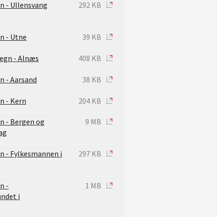
n - Ullensvang
292 KB
n - Utne
39 KB
egn - Alnæs
408 KB
n - Aarsand
38 KB
n - Kern
204 KB
n - Bergen og
9 MB
ag
n - Fylkesmannen i
297 KB
n -
1 MB
ndet i