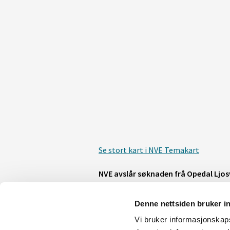
Se stort kart i NVE Temakart
NVE avslår søknaden frå Opedal Ljos
Ljosverk i det verna vassdraget Opo/O
utbygging vil ha negative verknader 
Denne nettsiden bruker i
NVE meiner at ei utbygging vil gje st
Vi bruker informasjonskapsl