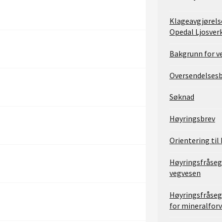
Klageavgjørels
Opedal Ljosverk
Bakgrunn for v
Oversendelsesb
Søknad
Høyringsbrev
Orientering til
Høyringsfråseg
vegvesen
Høyringsfråseg
for mineralfor