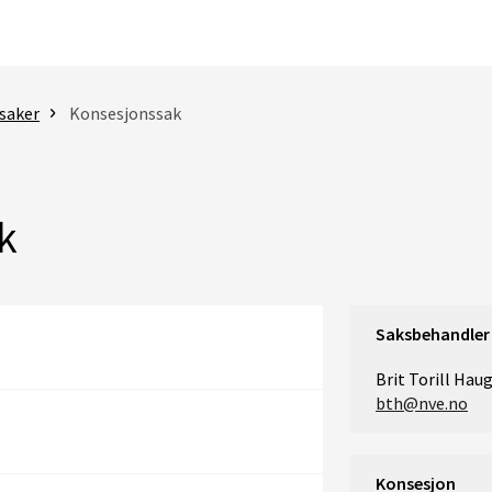
saker
Konsesjonssak
k
Saksbehandler
Brit Torill Hau
bth@nve.no
Konsesjon