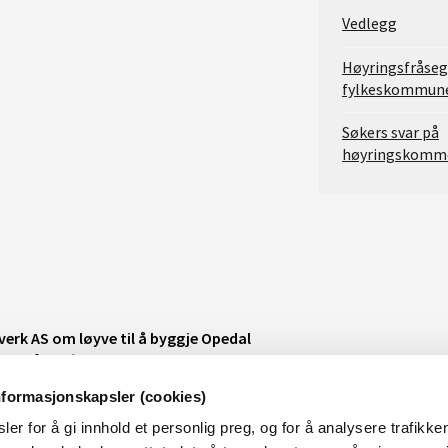
Vedlegg
Høyringsfråseg
fylkeskommun
Søkers svar på
høyringskomm
verk AS om løyve til å byggje Opedal
psjå i Lofthus i Ullensvang herad fordi ei
på verneverdiane i vassdraget.
nformasjonskapsler (cookies)
ore irreversible terrenginngrep både i og
er for å gi innhold et personlig preg, og for å analysere trafikken