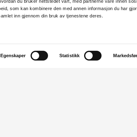
vordan du bruker nettstedet vårt, med partnerne våre innen sosi
g i den øvste delen av røyrgata. Dette
eid, som kan kombinere den med annen informasjon du har gjort 
verna på grunn av at det er urørt. I området
samlet inn gjennom din bruk av tjenestene deres.
kraftverk spesielt høg og for ikkje å auke
 denne regionen er også omsynet til
sjon på 5,5 GWh, noko som svarar til
Egenskaper
Statistikk
Markedsfø
ar.
OM NVE
OM NETTSTEDET