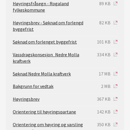
Høyringsfråsegn - Rogaland
89 KB
fylkeskommune
Høyringsbrev - Søknad om forlengd
82 KB
byggefrist
Søknad om forlenget byggefrist
101 KB
Vassdragskonsesjon_Nedre Molla
334 KB
kraftverk
Søknad Nedre Molla kraftverk
17 MB
Bakgrunn for vedtak
2 MB
Høyringsbrev
367 KB
Orientering til høyringspartane
142 KB
Orientering om høyring og varsling
350 KB