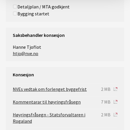
Detaljplan / MTA godkjent
Bygging startet
Saksbehandler konsesjon
Hanne Tjoflot
htjo@nve.no
Konsesjon
NVEs vedtak om forlenget byggefrist
2 MB
Kommentarar til høyringsfråsegn
7 MB
Høyringsfråsegn - Statsforvaltaren i
2 MB
Rogaland