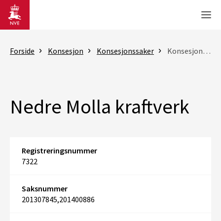
Gå til hovedinnhold
Men
Forside
Konsesjon
Konsesjonssaker
Konsesjonssak
Nedre Molla kraftverk
Registreringsnummer
7322
Saksnummer
201307845,201400886