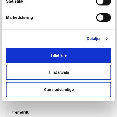
Statistikk
200 meter langt røyr. Inntaket er planlagt på kote 145 i
Mollabekken, og det er planlagt for ei 500 meter lang
Markedsføring
nedgrave røyrgate. Det er planlagt ein mellombels
anleggsveg langs røyrgata, og elles vert eksisterande vegar
Detaljer
utbetra og nytta i arbeidet. Det er lagt til rette for å
byggja om lag 100 meter ny veg fram til
Tillat alle
kraftstasjonstomta. Kraftverket vil verta plassert ved
fjorden på kote 2. Det er planlagt å sleppe ei
Tillat utvalg
minstevassføring på 38 l/s i perioden 1.5.-30.9. og 23 l/s
resten av året. Minstevassføringa vil verta fordelt mellom
Mollaelva, som vil få mesteparten, og Mollabekken, der det
Kun nødvendige
vil sleppast 7 l/s heile året.
Fremdrift