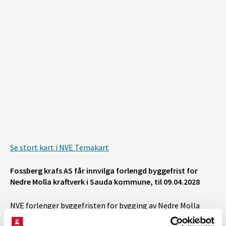
Se stort kart i NVE Temakart
Fossberg krafs AS får innvilga forlengd byggefrist for
Nedre Molla kraftverk i Sauda kommune, til 09.04.2028
NVE forlenger byggefristen for bygging av Nedre Molla
kraftverk med inntil fem år, til 09.04.2028 – ti år etter