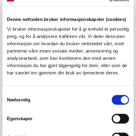
opprinneleg konsesjonsdato. Vedtaket er fatta i medhold
av vassressurslova §§ 27 og 19 annet ledd, samt
Denne nettsiden bruker informasjonskapsler (cookies)
vassdragsreguleringslova § 15. NVE kan ikkje sjå at det er
Vi bruker informasjonskapsler for å gi innhold et personlig
nye eller endra forhold som tilseier at søknaden om
preg, og for å analysere trafikken vår. Vi deler dessuten
informasjon om hvordan du bruker nettstedet vårt, med
forlengd byggefrist for Nedre Molla kraftverk bør bli
partnerne våre innen sosiale medier, annonsering og
avslått.
analysearbeid, som kan kombinere den med annen
informasjon du har gjort tilgjengelig for dem, eller som de
har samlet inn gjennom din bruk av tjenestene deres.
Samtykkevalg
Nedre Molla kraftverk er planlagt i Mollaelva som ligg om
Nødvendig
lag 8 km sør for tettstaden Sauda, på austsida av
Saudafjorden. Kraftverket vil i gjennomsnitt produsere 4,6
Egenskaper
GWh i eit middels vått år, og vil få ein installert effekt på 1,8
MW. Mollaelva vil verta overført til Mollabekken med eit