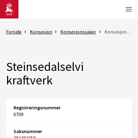
Gå til hovedinnhold
Men
Forside
Konsesjon
Konsesjonssaker
Konsesjonssak
Steinsedalselvi
kraftverk
Registreringsnummer
6709
Saksnummer