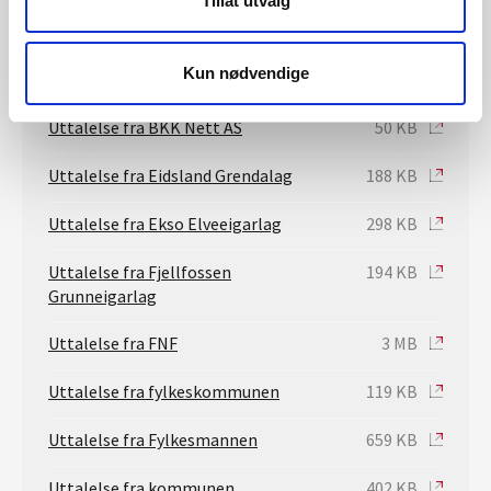
Tillat utvalg
Søkers kommentar til uttalelsene
3 MB
Kun nødvendige
Uttalelse fra Bjørn Arvid Ekse
270 KB
Uttalelse fra BKK Nett AS
50 KB
Uttalelse fra Eidsland Grendalag
188 KB
Uttalelse fra Ekso Elveeigarlag
298 KB
Uttalelse fra Fjellfossen
194 KB
Grunneigarlag
Uttalelse fra FNF
3 MB
Uttalelse fra fylkeskommunen
119 KB
Uttalelse fra Fylkesmannen
659 KB
Uttalelse fra kommunen
402 KB