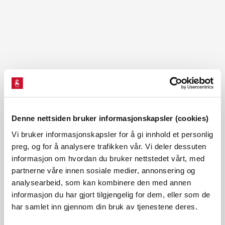
Denne nettsiden bruker informasjonskapsler (cookies)
Vi bruker informasjonskapsler for å gi innhold et personlig
preg, og for å analysere trafikken vår. Vi deler dessuten
None
|
©️ Geodata AS, Kartverket, Geovekst og kommunene, Norsk Polarinstitutt, Lantmäteriet, Lantmäteriverket/NLS, OpenStreetMap
informasjon om hvordan du bruker nettstedet vårt, med
Se stort kart i NVE Temakart
partnerne våre innen sosiale medier, annonsering og
analysearbeid, som kan kombinere den med annen
NVE avslår søknadene om Fjellfossen, Steinsedalselvi,
informasjon du har gjort tilgjengelig for dem, eller som de
Leirofossen og Nonstadgilet kraftverk.
har samlet inn gjennom din bruk av tjenestene deres.