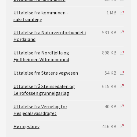
Uttalelse fra kommunen -
1 MB
saksframlegg
Uttalelse fra Naturvernforbundet i
531 KB
Hordaland
Uttalelse fra Nordfjella og
898 KB
Fjellheimen Villreinnemnd
Uttalelse fra Statens vegvesen
54 KB
Uttalelse frå Steinsedalen og
615 KB
Leirofossen grunneigarlag
Uttalelse fra Vernelag for
40 KB
Hesjedalsvassdraget
Høringsbrev
416 KB