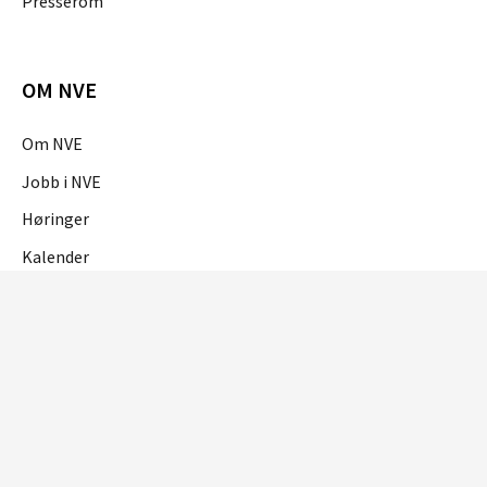
Presserom
OM NVE
Om NVE
Jobb i NVE
Høringer
Kalender
OM NETTSTEDET
Personvern og cookies
Tilgjengelighetserklæring