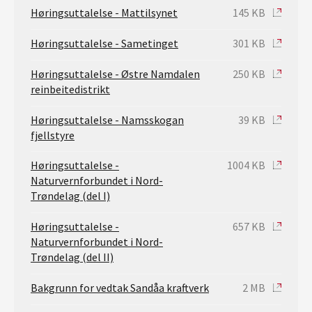
Høringsuttalelse - Mattilsynet
145 KB
Høringsuttalelse - Sametinget
301 KB
Høringsuttalelse - Østre Namdalen
250 KB
reinbeitedistrikt
Høringsuttalelse - Namsskogan
39 KB
fjellstyre
Høringsuttalelse -
1004 KB
Naturvernforbundet i Nord-
Trøndelag (del I)
Høringsuttalelse -
657 KB
Naturvernforbundet i Nord-
Trøndelag (del II)
Bakgrunn for vedtak Sandåa kraftverk
2 MB