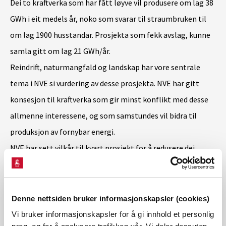
Dei to kraftverka som har fått løyve vil produsere om lag 38
GWh i eit medels år, noko som svarar til straumbruken til
om lag 1900 husstandar. Prosjekta som fekk avslag, kunne
samla gitt om lag 21 GWh/år.
Reindrift, naturmangfald og landskap har vore sentrale
tema i NVE si vurdering av desse prosjekta. NVE har gitt
konsesjon til kraftverka som gir minst konflikt med desse
allmenne interessene, og som samstundes vil bidra til
produksjon av fornybar energi.
NVE har sett vilkår til kvart prosjekt for å redusere dei
negative verknadane for allmenne interesser. Etter NVE si
vurdering er det ikkje mogleg å gjere tilpassingar som kan
bøte på dei negative verknadane for dei tre kraftverka som
Denne nettsiden bruker informasjonskapsler (cookies)
har fått avslag.
Vi bruker informasjonskapsler for å gi innhold et personlig