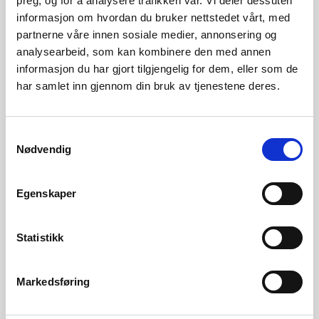
preg, og for å analysere trafikken vår. Vi deler dessuten
informasjon om hvordan du bruker nettstedet vårt, med
Saksbehandler konsesjon
partnerne våre innen sosiale medier, annonsering og
analysearbeid, som kan kombinere den med annen
informasjon du har gjort tilgjengelig for dem, eller som de
har samlet inn gjennom din bruk av tjenestene deres.
Konsesjon
Samtykkevalg
Høringsbrev
440 KB
Nødvendig
Oversiktskart - Småkraftpakke
3 MB
Namdalen
Egenskaper
Bilder av vannføring
1 MB
Statistikk
Detaljkart
703 KB
Kart nedbørfelt
5 MB
Markedsføring
Konsesjonssøknad Sandåa
4 MB