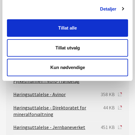
Rapport om biologisk mangfold
4 MB
Detaljer
Reindriftsrapport Østre Namdal
3 MB
Tillat alle
Høringsuttalelse - Namsskogan
4 MB
kommune
Tillat utvalg
Høringsuttalelse - Fylkesmannen i
868 KB
Nord-Trøndelag
Kun nødvendige
Supplerende uttalelse fra
160 KB
Fylkesmannen i Nord-Trøndelag
Høringsuttalelse - Avinor
358 KB
Høringsuttalelse - Direktoratet for
44 KB
mineralforvaltning
Høringsuttalelse - Jernbaneverket
451 KB