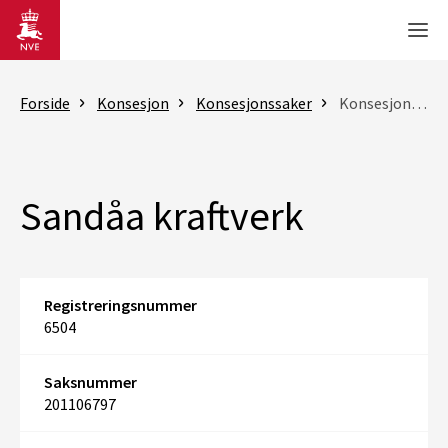
Gå til hovedinnhold
Men
Forside
Konsesjon
Konsesjonssaker
Konsesjonssak
Sandåa kraftverk
Registreringsnummer
6504
Saksnummer
201106797