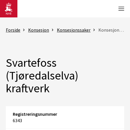
Gå til hovedinnhold
Men
Forside
Konsesjon
Konsesjonssaker
Konsesjonssak
Svartefoss
(Tjøredalselva)
kraftverk
Registreringsnummer
6343