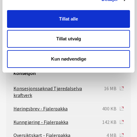
Kontaktperson: Seksjonssjef Øystein Grundt, tlf. 22 95 93
89/ 901 98 216
Tillat alle
Saksbehandler konsesjon
Tillat utvalg
Birgitte M. W. Kjelsberg
biwi@nve.no
Kun nødvendige
Konsesjon
Konsesjonssøknad Tjøredalselva
16 MB
kraftverk
Høringsbrev - Fjalerpakka
400 KB
Kunngjøring - Fjalerpakka
142 KB
Oversiktskart - Fjalerpakka
4 MB