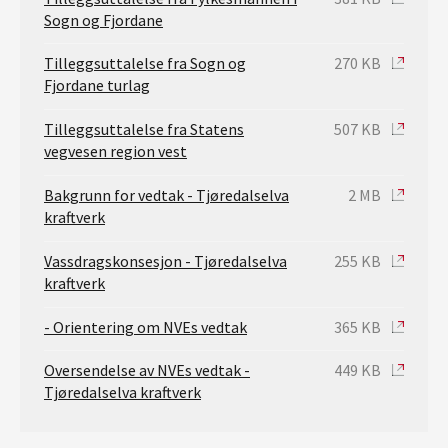
Sogn og Fjordane
Tilleggsuttalelse fra Sogn og
270 KB
Fjordane turlag
Tilleggsuttalelse fra Statens
507 KB
vegvesen region vest
Bakgrunn for vedtak - Tjøredalselva
2 MB
kraftverk
Vassdragskonsesjon - Tjøredalselva
255 KB
kraftverk
- Orientering om NVEs vedtak
365 KB
Oversendelse av NVEs vedtak -
449 KB
Tjøredalselva kraftverk