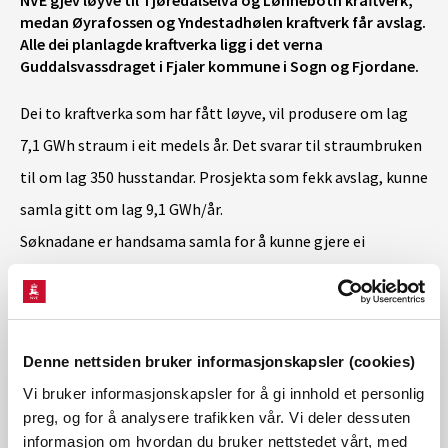
NVE gjev løyve til Tjøredalselva og Lønnebotn kraftverk,
medan Øyrafossen og Yndestadhølen kraftverk får avslag.
Alle dei planlagde kraftverka ligg i det verna
Guddalsvassdraget i Fjaler kommune i Sogn og Fjordane.
Dei to kraftverka som har fått løyve, vil produsere om lag
7,1 GWh straum i eit medels år. Det svarar til straumbruken
til om lag 350 husstandar. Prosjekta som fekk avslag, kunne
samla gitt om lag 9,1 GWh/år.
Søknadane er handsama samla for å kunne gjere ei
heilskapleg vurdering av verknadane av vasskraftprosjekta.
Alle prosjekta ligg i Guddalsvassdraget, som ble verna i
verneplan IV.
Denne nettsiden bruker informasjonskapsler (cookies)
Verknad på verneverdiane har vore det viktigaste tema i
Vi bruker informasjonskapsler for å gi innhold et personlig
NVEs vurdering. Verneverdiane er mellom anna knytt til
preg, og for å analysere trafikken vår. Vi deler dessuten
vassdraget si verdi som type- og referansevassdrag,
informasjon om hvordan du bruker nettstedet vårt, med