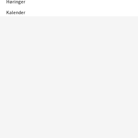
Høringer
Kalender
OM NETTSTEDET
Personvern og cookies
Tilgjengelighetserklæring
RME
Reguleringsmyndigheten