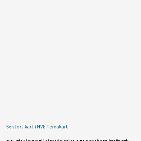
+
–
None
|
©️ Geodata AS, Kartverket, Geovekst og kommunene, Norsk Polarinstitutt, Lantmäteriet, Lantmäteriverket/NLS, OpenStreetMap
Se stort kart i NVE Temakart