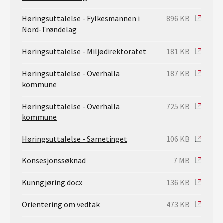
Høringsuttalelse - Fylkesmannen i
896 KB
Nord-Trøndelag
Høringsuttalelse - Miljødirektoratet
181 KB
Høringsuttalelse - Overhalla
187 KB
kommune
Høringsuttalelse - Overhalla
725 KB
kommune
Høringsuttalelse - Sametinget
106 KB
Konsesjonssøknad
7 MB
Kunngjøring.docx
136 KB
Orientering om vedtak
473 KB