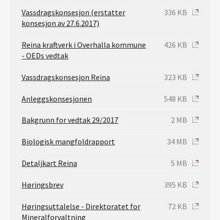
Vassdragskonsesjon (erstatter
336 KB
konsesjon av 27.6.2017)
Reina kraftverk i Overhalla kommune
426 KB
- OEDs vedtak
Vassdragskonsesjon Reina
323 KB
Anleggskonsesjonen
548 KB
Bakgrunn for vedtak 29/2017
2 MB
Biologisk mangfoldrapport
34 MB
Detaljkart Reina
5 MB
Høringsbrev
395 KB
Høringsuttalelse - Direktoratet for
72 KB
Mineralforvaltning