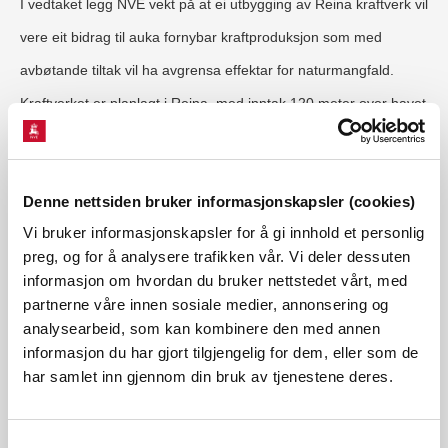
I vedtaket legg NVE vekt på at ei utbygging av Reina kraftverk vil
vere eit bidrag til auka fornybar kraftproduksjon som med
avbøtande tiltak vil ha avgrensa effektar for naturmangfald.
Kraftverket er planlagt i Reina, med inntak 120 meter over havet
og kraftstasjon 30 meter over havet. Vassvegen på om lag 830
meter er planlagt nedgraven på heile strekninga.
Denne nettsiden bruker informasjonskapsler (cookies)
Utbyggingsområdet kan vere utsatt for kvikkleireskred, og det er
Vi bruker informasjonskapsler for å gi innhold et personlig
naudsynt med geotekniske undersøkingar for å få mellom anna
preg, og for å analysere trafikken vår. Vi deler dessuten
behovet for risikoreduserande tiltak vurdert. Reina er ei sideelv
informasjon om hvordan du bruker nettstedet vårt, med
til Namsen og soleis del av eit nasjonalt laksevassdrag.
partnerne våre innen sosiale medier, annonsering og
analysearbeid, som kan kombinere den med annen
Konfliktane er primært knytt til moglege konsekvensar for
informasjon du har gjort tilgjengelig for dem, eller som de
naturmangfald, særleg moglege ulemper for laks, sjøaure og ål.
har samlet inn gjennom din bruk av tjenestene deres.
NVE har fastsett ei minstevassføring på 60 liter i sekundet heile
året. NVE meiner at ulempene kan avgrensast ved å sette vilkår
Samtykkevalg