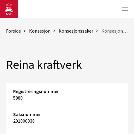
Gå til hovedinnhold
Men
Forside
Konsesjon
Konsesjonssaker
Konsesjonssak
Reina kraftverk
Registreringsnummer
5980
Saksnummer
201000338