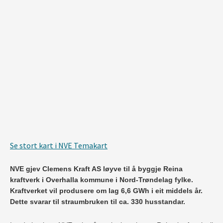
None
|
©️ Geodata AS, Kartverket, Geovekst og kommunene, Norsk Polarinstitutt, Lantmäteriet, Lantmäteriverket/NLS, OpenStreetMap
Se stort kart i NVE Temakart
NVE gjev Clemens Kraft AS løyve til å byggje Reina
kraftverk i Overhalla kommune i Nord-Trøndelag fylke.
Kraftverket vil produsere om lag 6,6 GWh i eit middels år.
Dette svarar til straumbruken til ca. 330 husstandar.