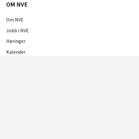
OM NVE
Om NVE
Jobb i NVE
Høringer
Kalender
OM NETTSTEDET
Personvern og cookies
Tilgjengelighetserklæring
RME