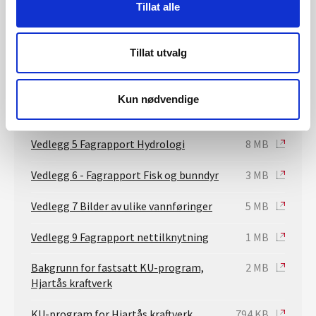
kraftverk
Tillat alle
Vedlegg 2 Hydrologiske konsekvenser
2 MB
Tillat utvalg
Vedlegg 3 Hydrologi:
113 KB
ukesvannføringer før og etter
Kun nødvendige
Vedlegg 4 Konsekvensutredning
6 MB
Vedlegg 5 Fagrapport Hydrologi
8 MB
Vedlegg 6 - Fagrapport Fisk og bunndyr
3 MB
Vedlegg 7 Bilder av ulike vannføringer
5 MB
Vedlegg 9 Fagrapport nettilknytning
1 MB
Bakgrunn for fastsatt KU-program,
2 MB
Hjartås kraftverk
KU-program for Hjartås kraftverk
794 KB