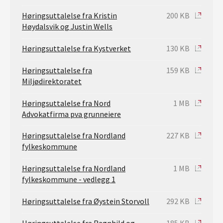
Høringsuttalelse fra Kristin
200 KB
Høydalsvik og Justin Wells
Høringsuttalelse fra Kystverket
130 KB
Høringsuttalelse fra
159 KB
Miljødirektoratet
Høringsuttalelse fra Nord
1 MB
Advokatfirma pva grunneiere
Høringsuttalelse fra Nordland
227 KB
fylkeskommune
Høringsuttalelse fra Nordland
1 MB
fylkeskommune - vedlegg 1
Høringsuttalelse fra Øystein Storvoll
292 KB
Høringsuttalelse fra Ragnhild og
185 KB