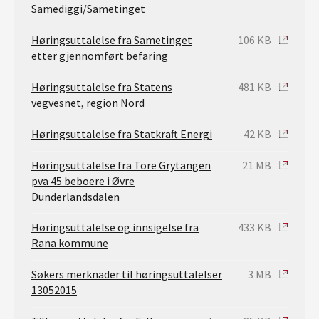
Samediggi/Sametinget
Høringsuttalelse fra Sametinget
106 KB
etter gjennomført befaring
Høringsuttalelse fra Statens
481 KB
vegvesnet, region Nord
Høringsuttalelse fra Statkraft Energi
42 KB
Høringsuttalelse fra Tore Grytangen
21 MB
pva 45 beboere i Øvre
Dunderlandsdalen
Høringsuttalelse og innsigelse fra
433 KB
Rana kommune
Søkers merknader til høringsuttalelser
3 MB
13052015