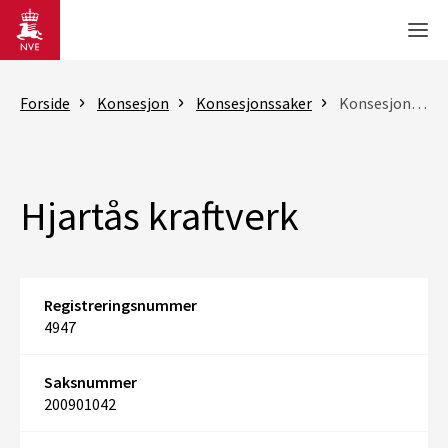
Gå til hovedinnhold
Men
Forside
Konsesjon
Konsesjonssaker
Konsesjonssak
Hjartås kraftverk
Registreringsnummer
4947
Saksnummer
200901042