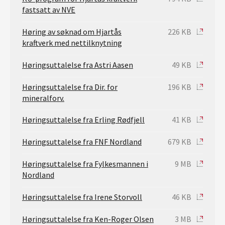
fastsatt av NVE
Høring av søknad om Hjartås
226 KB
kraftverk med nettilknytning
Høringsuttalelse fra Astri Aasen
49 KB
Høringsuttalelse fra Dir. for
196 KB
mineralforv.
Høringsuttalelse fra Erling Rødfjell
41 KB
Høringsuttalelse fra FNF Nordland
679 KB
Høringsuttalelse fra Fylkesmannen i
9 MB
Nordland
Høringsuttalelse fra Irene Storvoll
46 KB
Høringsuttalelse fra Ken-Roger Olsen
3 MB