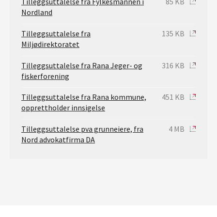
Tilleggsuttalelse fra Fylkesmannen i
85 KB
Nordland
Tilleggsuttalelse fra
135 KB
Miljødirektoratet
Tilleggsuttalelse fra Rana Jeger- og
316 KB
fiskerforening
Tilleggsuttalelse fra Rana kommune,
451 KB
opprettholder innsigelse
Tilleggsuttalelse pva grunneiere, fra
4 MB
Nord advokatfirma DA