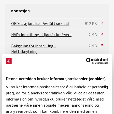
Konsesjon
OEDs avgjørelse - Avslått søknad
912 KB
NVEs innstilling - Hjartås kraftverk
2 MB
Bakgrunn for innstilling -
2 MB
Nettilknytning
Brosjyre - søknad om Hjartås kraftverk
12 MB
og ny 132 kV kraftledning
Denne nettsiden bruker informasjonskapsler (cookies)
Fiskerapport 2015 - Mesohabitat og
32 MB
økodynamiske forhold ved
Vi bruker informasjonskapsler for å gi innhold et personlig
Raufjellforsen
preg, og for å analysere trafikken vår. Vi deler dessuten
informasjon om hvordan du bruker nettstedet vårt, med
Søknad om Hjartås kraftverk og 132 kV
37 MB
partnerne våre innen sosiale medier, annonsering og
kraftledning
analysearbeid, som kan kombinere den med annen