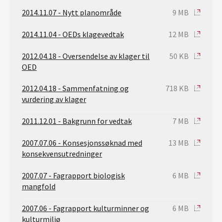
2014.11.07 - Nytt planområde
9 MB
2014.11.04 - OEDs klagevedtak
12 MB
2012.04.18 - Oversendelse av klager til
50 KB
OED
2012.04.18 - Sammenfatning og
718 KB
vurdering av klager
2011.12.01 - Bakgrunn for vedtak
7 MB
2007.07.06 - Konsesjonssøknad med
13 MB
konsekvensutredninger
2007.07 - Fagrapport biologisk
6 MB
mangfold
2007.06 - Fagrapport kulturminner og
6 MB
kulturmiljø