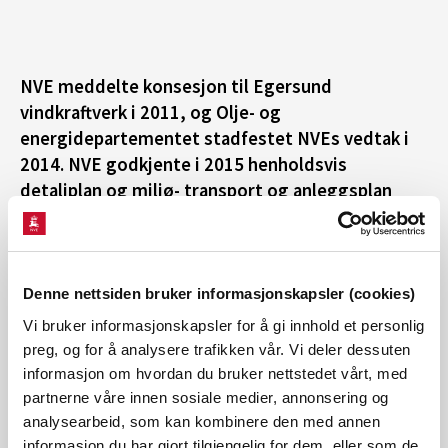
None
|
©️ Geodata AS, Kartverket, Geovekst og kommunene, Norsk Polarinstitutt, Lantmäteriet, Lantmäteriverket/NLS, OpenStreetMap
NVE meddelte konsesjon til Egersund
vindkraftverk i 2011, og Olje- og
energidepartementet stadfestet NVEs vedtak i
2014. NVE godkjente i 2015 henholdsvis
detaljplan og miljø- transport og anleggsplan
(MTA) for Egersund vindkraftverk.
Denne nettsiden bruker informasjonskapsler (cookies)
Egersund vindkraftverk ble idriftsatt den 09.11.2017.
Vi bruker informasjonskapsler for å gi innhold et personlig
preg, og for å analysere trafikken vår. Vi deler dessuten
Konsesjonen varer til 09.11.2042.
informasjon om hvordan du bruker nettstedet vårt, med
partnerne våre innen sosiale medier, annonsering og
Datoen 10.08.2015 i oversikten over er datoen for siste
analysearbeid, som kan kombinere den med annen
informasjon du har gjort tilgjengelig for dem, eller som de
vedtak i saken. NVE godkjente denne datoen små endringer