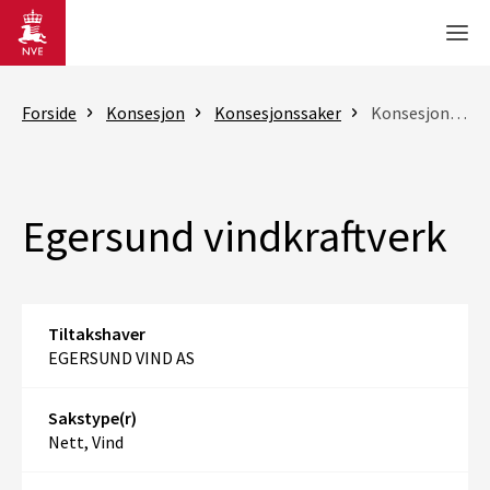
Gå til hovedinnhold
Men
Forside
Konsesjon
Konsesjonssaker
Konsesjonssak
Egersund vindkraftverk
Tiltakshaver
EGERSUND VIND AS
Sakstype(r)
Nett, Vind