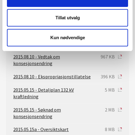
2015.08.10 - Anleggskonsesjon
669 KB
Tillat utvalg
2015.11.10 - Godkjenningsvedtak av
436 KB
MTA- og detaljplan
Kun nødvendige
2015.10.14 - MTA- og detaljplan
35 MB
2015.08.10 - Vedtak om
967 KB
konsesjonsendring
2015.08.10 - Ekspropriasjonstillatelse
396 KB
2015.05.15 - Detaljplan 132 kV
5 MB
kraftledning
2015.05.15 - Søknad om
2 MB
konsesjonsendring
2015.05.15a - Oversiktskart
8 MB