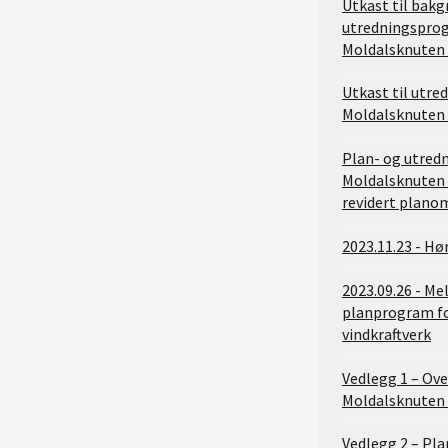
Utkast til bakg
utredningspro
Moldalsknuten 
Utkast til utr
Moldalsknuten 
Plan- og utred
Moldalsknuten 
revidert plano
2023.11.23 - Hø
2023.09.26 - Me
planprogram f
vindkraftverk
Vedlegg 1 – Ove
Moldalsknuten 
Vedlegg 2 – Pl