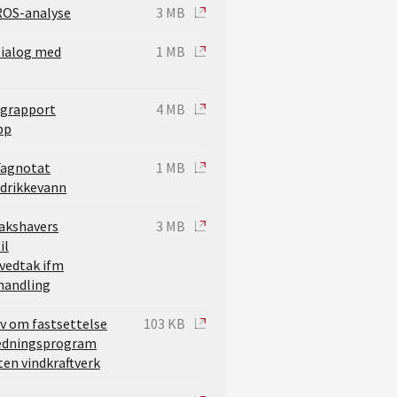
 ROS-analyse
3 MB
Dialog med
1 MB
agrapport
4 MB
pp
 Fagnotat
1 MB
 drikkevann
takshavers
3 MB
il
edtak ifm
handling
ev om fastsettelse
103 KB
redningsprogram
en vindkraftverk