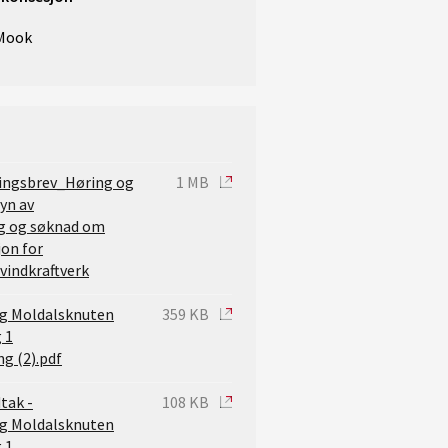
 Mook
ingsbrev_Høring og
1 MB
syn av
ng og søknad om
on for
vindkraftverk
ng Moldalsknuten
359 KB
 1
g (2).pdf
tak -
108 KB
ng Moldalsknuten
 1