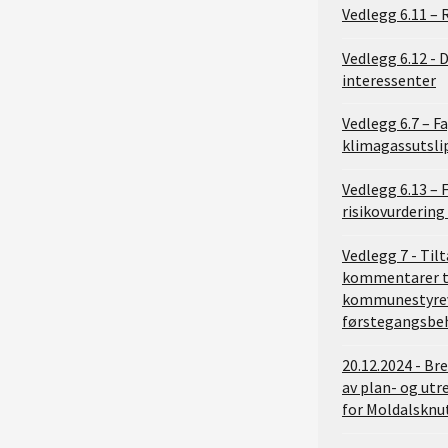
Vedlegg 6.11 –
Vedlegg 6.12 - 
interessenter
Vedlegg 6.7 – F
klimagassutsli
Vedlegg 6.13 –
risikovurdering
Vedlegg 7 - Til
kommentarer t
kommunestyrev
førstegangsbe
20.12.2024 - Br
av plan- og ut
for Moldalsknut