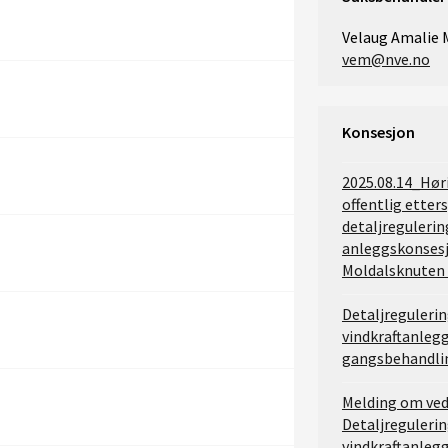
Velaug Amalie
vem@nve.no
Konsesjon
2025.08.14_Hør
offentlig etter
detaljreguleri
anleggskonsesj
Moldalsknuten 
Detaljreguleri
vindkraftanlegg
gangsbehandlin
Melding om ved
Detaljreguleri
vindkraftanlegg