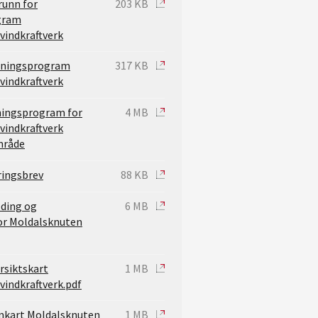
runn for
203 KB
gram
vindkraftverk
edningsprogram
317 KB
vindkraftverk
ningsprogram for
4 MB
vindkraftverk
mråde
ringsbrev
88 KB
lding og
6 MB
or Moldalsknuten
rsiktskart
1 MB
vindkraftverk.pdf
ankart Moldalsknuten
1 MB