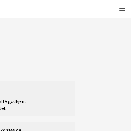
Men
 MTA godkjent
tet
 konsesjon