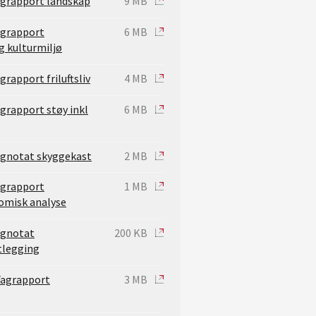
Fagrapport landskap
9 MB
agrapport
6 MB
g kulturmiljø
grapport friluftsliv
4 MB
agrapport støy inkl
6 MB
Fagnotat skyggekast
2 MB
agrapport
1 MB
misk analyse
agnotat
200 KB
tlegging
 Fagrapport
3 MB