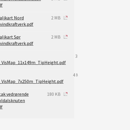
df
aljkart Nord
2 MB
vindkraftverk.pdf
aljkart Sør
2 MB
vindkraftverk.pdf
3 MB
_VisMap_11x149m_TipHeight.pdf
4 MB
_VisMap_7x250m_TipHeight.pdf
dtak vedrørende
180 KB
oldalsknuten
df