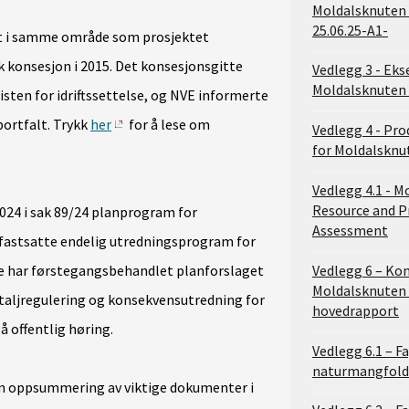
Moldalsknuten 
25.06.25-A1-
agt i samme område som prosjektet
k konsesjon i 2015. Det konsesjonsgitte
Vedlegg 3 - Ek
Moldalsknuten 
fristen for idriftssettelse, og NVE informerte
ortfalt. Trykk
her
for å lese om
Vedlegg 4 - Pr
for Moldalsknu
Vedlegg 4.1 - 
Resource and P
24 i sak 89/24 planprogram for
Assessment
 fastsatte endelig utredningsprogram for
Vedlegg 6 – Ko
e har førstegangsbehandlet planforslaget
Moldalsknuten 
detaljregulering og konsekvensutredning for
hovedrapport
 offentlig høring.
Vedlegg 6.1 – F
naturmangfold
 en oppsummering av viktige dokumenter i