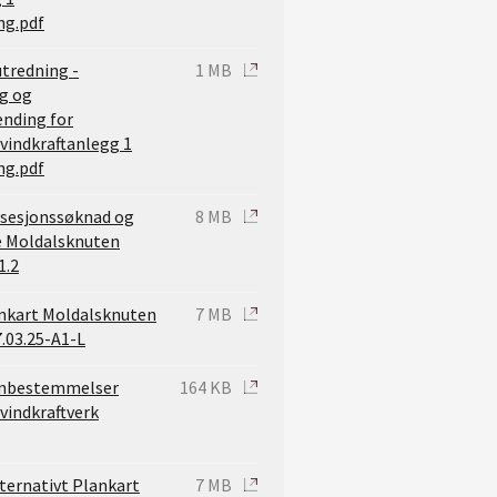
ng.pdf
utredning -
1 MB
ng og
nding for
vindkraftanlegg 1
ng.pdf
sesjonssøknad og
8 MB
e Moldalsknuten
1.2
ankart Moldalsknuten
7 MB
7.03.25-A1-L
lanbestemmelser
164 KB
vindkraftverk
lternativt Plankart
7 MB