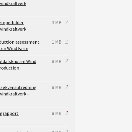
vindkraftverk
sempelbilder
3 MB
vindkraftverk
oduction assessment
1 MB
ten Wind Farm
Moldalsknuten Wind
8 MB
roduction
nsekvensutredning
8 MB
vindkraftverk –
agrapport
8 MB