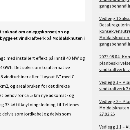
gangsbehandli
Vedlegg 1 Saks
Detaljreguleri
konsekvensutre
dt søknad om anleggskonsesjon og
Moldalsknuten 
å bygge et vindkraftverk på Moldalsknuten i
gangsbehandli
2023.08.04_Kon
gt med installert effekt på inntil 40 MW og
planbeskrivels
04 GWh. Det søkes om to alternative
vindkraftverk_v
8 vindturbiner eller "Layout B" med 7
Vedlegg 1 – Pl
 km2, og arealbruken for det direkte
vindkraftverk 2
det behov for ca. 5 km nye adkomst- og
Vedlegg 2 – P
ng 33 kV tilknytningsledning til Tellenes
Moldalsknuten 
t delvis som jordkabel og delvis som
27.03.25
Vedlegg 1.1 – A