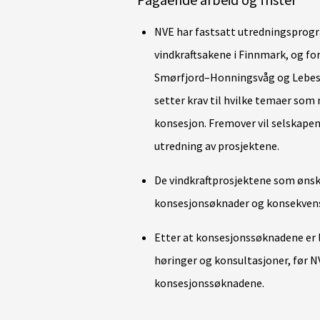
NVE har fastsatt utredningsprogr
vindkraftsakene i Finnmark, og fo
Smørfjord–Honningsvåg og Lebe
setter krav til hvilke temaer som
konsesjon.
Fremover
vil
selskape
utredning av prosjektene
.
De vindkraftprosjektene som ønsker
konsesjonsøknader og konsekvens
Etter at konsesjonssøknadene er l
høringer og konsultasjoner, før N
konsesjonssøknadene.