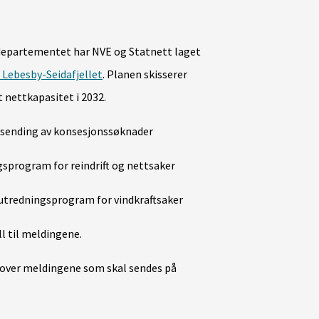
departementet har NVE og Statnett laget
V Lebesby-Seidafjellet
. Planen skisserer
 nettkapasitet i 2032.
innsending av konsesjonssøknader
gsprogram for reindrift og nettsaker
 utredningsprogram for vindkraftsaker
ll til meldingene.
e over meldingene som skal sendes på