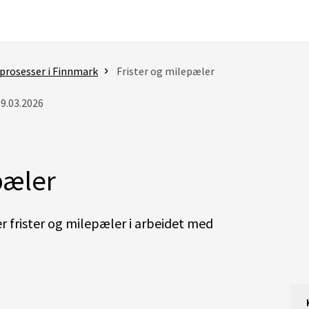
prosesser i Finnmark
Frister og milepæler
19.03.2026
pæler
er frister og milepæler i arbeidet med