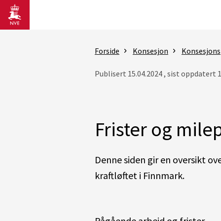
Gå til hovedinnhold
Forside
Konsesjon
Konsesjons
Publisert 15.04.2024 , sist oppdatert 
Frister og mile
Denne siden gir en oversikt ov
kraftløftet i Finnmark.
Pågående arbeid og frister