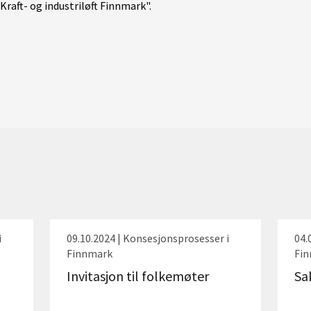
Kraft- og industriløft Finnmark".
i
09.10.2024 | Konsesjonsprosesser i
04.
Finnmark
Fi
Invitasjon til folkemøter
Sa