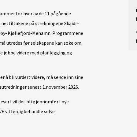
ammer for hver av de 11 pågående
r nettiltakene på strekningene Skaidi–
sby–Kjøllefjord-Mehamn.
Programmene
 må utredes før selskapene kan søke om
ne
jobbe
videre
med
planlegg
ing og
 å bli vurdert videre, må sende inn sine
utredninger senest 1.november 2026.
evert vil det bli gjennomført nye
VE vil ferdigbehandle selve