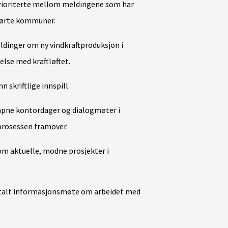
 prioriterte mellom meldingene som har
rørte kommuner.
meldinger om ny vindkraftproduksjon i
else med kraftløftet.
n skriftlige innspill.
 åpne kontordager og dialogmøter i
 prosessen framover.
e om aktuelle, modne prosjekter i
gitalt informasjonsmøte om arbeidet med