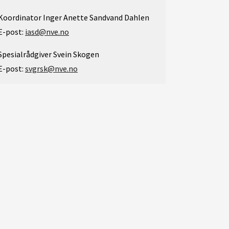
Koordinator Inger Anette Sandvand Dahlen
E-post:
iasd@nve.no
Spesialrådgiver Svein Skogen
E-post:
svgrsk@nve.no