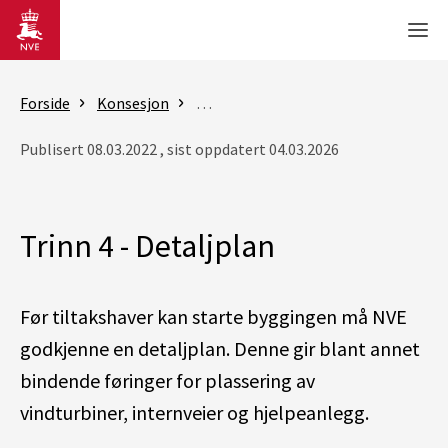
Gå til hovedinnhold
Men
Forside
Konsesjon
Konsesjonsbehandling av vindkraft p
Publisert 08.03.2022 , sist oppdatert 04.03.2026
Trinn 4 - Detaljplan
Før tiltakshaver kan starte byggingen må NVE
godkjenne en detaljplan. Denne gir blant annet
bindende føringer for plassering av
vindturbiner
,
internveier
og hjelpeanlegg.