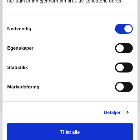
har samlet inn gjennom din bruk av tjenestene deres.
Energidepartementet som for konsesjonssøknaden, men
nå avgrenset til innholdet i detaljplanen.
Samtykkevalg
Nødvendig
For en nærmere beskrivelse viser vi
til nettsiden
«Miljøtilsyn i vindkraftsaker»
.
Egenskaper
Til hovedsiden for behandlingsprosess for
Statistikk
vindkraft på land
Markedsføring
Detaljer
KONTAKT OSS
Tillat alle