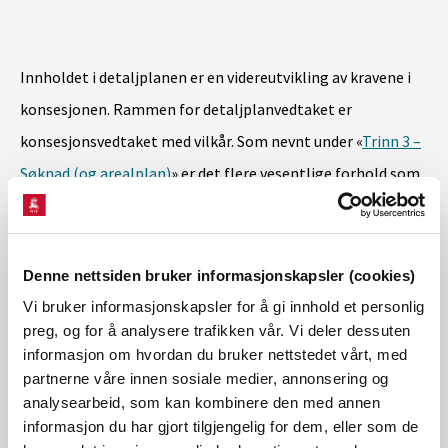
Innholdet i detaljplanen er en videreutvikling av kravene i
konsesjonen. Rammen for detaljplanvedtaket er
konsesjonsvedtaket med vilkår. Som nevnt under «
Trinn 3 –
Søknad (og arealplan)
» er det flere vesentlige forhold som
bestemmes i detaljplanfasen. Særlig gjelder dette antallet
og plassering av vindturbinene og endelig trasévalg av
internveiene.
Denne nettsiden bruker informasjonskapsler (cookies)
Vi bruker informasjonskapsler for å gi innhold et personlig
preg, og for å analysere trafikken vår. Vi deler dessuten
Også i detaljplanfasen er det en offentlig prosess med
informasjon om hvordan du bruker nettstedet vårt, med
høring av detaljplanen. Kommunen har ingen separat
partnerne våre innen sosiale medier, annonsering og
behandling av plan eller byggesak, men er en sentral
analysearbeid, som kan kombinere den med annen
informasjon du har gjort tilgjengelig for dem, eller som de
høringspart. Det er samme type klagerett til