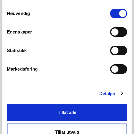
Samtykkevalg
LES MER OM MASSETAK
Nødvendig
Egenskaper
Statistikk
Markedsføring
Bildene viser infrastruktur i Egersund vindkraftverk i Rogaland, med
veianlegg og oppstillingsplass til turbin. Foto: NVE
Detaljer
Beregnet arealeffektivitet
Tillat alle
BEREGNET AREALEFFEKTIVITET FOR
EKSISTERENDE NORSKE VINDKRAFTVERK
Tillat utvalg