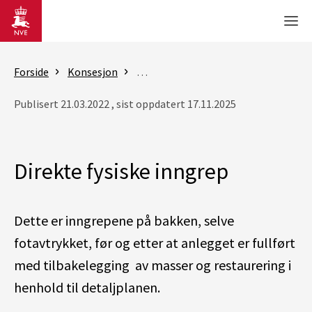
Gå til hovedinnhold
Men
Forside
Konsesjon
Konsesjonsbehandling av vindkraft p
Publisert 21.03.2022 , sist oppdatert 17.11.2025
Direkte fysiske inngrep
Dette er inngrepene på bakken, selve
fotavtrykket, før og etter at anlegget er fullført
med tilbakelegging av masser og restaurering i
henhold til detaljplanen.