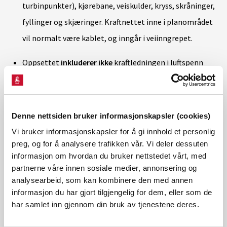
turbinpunkter), kjørebane, veiskulder, kryss, skråninger,
fyllinger og skjæringer. Kraftnettet inne i planområdet
vil normalt være kablet, og inngår i veiinngrepet.
Oppsettet
inkluderer ikke
kraftledningen i luftspenn
mellom intern transformator og overliggende nett (i
hovedsak utenfor planområdet), og
masseuttak/masselager utover de som ligger direkte
Denne nettsiden bruker informasjonskapsler (cookies)
integrert i veinettet. Disse er holdt utenfor på grunn av
Vi bruker informasjonskapsler for å gi innhold et personlig
store forskjeller mellom prosjektene og mangel på
preg, og for å analysere trafikken vår. Vi deler dessuten
informasjon om hvordan du bruker nettstedet vårt, med
data.
partnerne våre innen sosiale medier, annonsering og
analysearbeid, som kan kombinere den med annen
informasjon du har gjort tilgjengelig for dem, eller som de
BASISDATA FOR VIDERE BEREGNINGER (TABELL)
har samlet inn gjennom din bruk av tjenestene deres.