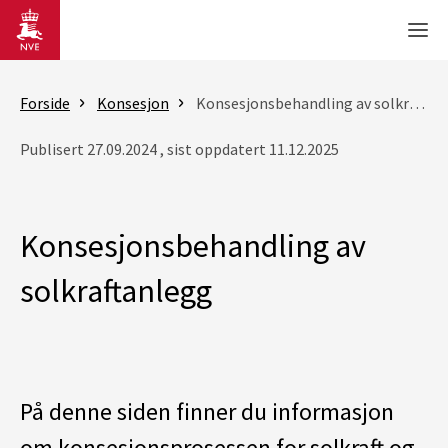
Gå til hovedinnhold
Men
Forside
Konsesjon
Konsesjonsbehandling av solkraftanlegg
Publisert 27.09.2024 , sist oppdatert 11.12.2025
Konsesjonsbehandling av
solkraftanlegg
På denne siden finner du informasjon
om konsesjonsprosessen for solkraft og