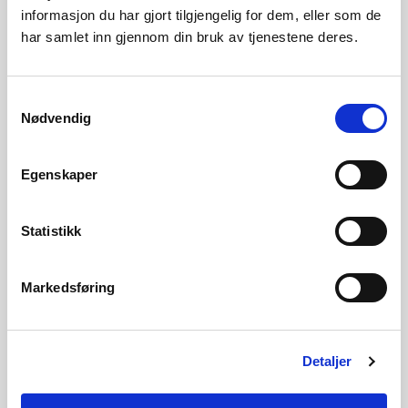
Idriftsettelse av solkraftanlegg
informasjon du har gjort tilgjengelig for dem, eller som de
Informasjon om melding om idriftsettelse av et
har samlet inn gjennom din bruk av tjenestene deres.
produksjonsanlegg satt i drift
Samtykkevalg
Nødvendig
Egenskaper
Statistikk
Regelverk for solkraftanlegg
Informasjon om regelverk for solkraftanlegg, med
Markedsføring
fokus på regelverk NVE forvalter
Detaljer