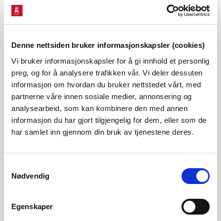
til nve@nve.no. Du finner en o
ppdatert oversikt over hvilke
søknader som skal sendes inn via Altinn, og hvilke søknader
som skal sendes inn på e-post, i listen under.
Meldinger og
Denne nettsiden bruker informasjonskapsler (cookies)
søknader sendt inn gjennom Min Side skal ikke sendes til
Vi bruker informasjonskapsler for å gi innhold et personlig
preg, og for å analysere trafikken vår. Vi deler dessuten
NVE på e-post i tillegg.
informasjon om hvordan du bruker nettstedet vårt, med
partnerne våre innen sosiale medier, annonsering og
Nettanlegg
analysearbeid, som kan kombinere den med annen
informasjon du har gjort tilgjengelig for dem, eller som de
Alle søknader om nettanlegg skal sendes via Min Side for
har samlet inn gjennom din bruk av tjenestene deres.
konsesjoner på Altinn. Det gjelder:
Samtykkevalg
melding
Nødvendig
søknad om anleggskonsesjon
Egenskaper
søknad om endring av vilkår