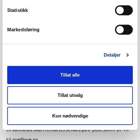
Statistikk
søknad om overføring av konsesjon
søknad om fornyelse av konsesjon
Markedsføring
frittstående søknad om ekspropriasjon og
forhåndstiltredelse
Detaljer
søknader knyttet til områdekonsesjon
Tillat alle
Vannkraft
Tillat utvalg
Fra 24. mars 2026 skal søknader om småkraftverk (installert
effekt over 1 MW og under 10 MW) sendes digitalt via Min
Kun nødvendige
Side for konsesjoner. Øvrige søknader og meldinger knyttet
til vannkraft skal fremdeles sendes på e-post som PDF-fil
til nve@nve.no.