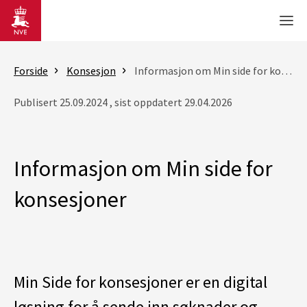
Gå til hovedinnhold
Men
Forside
Konsesjon
Informasjon om Min side for konsesjoner
Publisert 25.09.2024 , sist oppdatert 29.04.2026
Informasjon om Min side for
konsesjoner
Min Side for konsesjoner er en digital
løsning for å sende inn søknader og