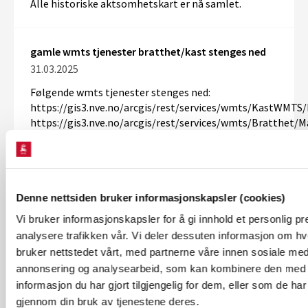
Alle historiske aktsomhetskart er nå samlet.
gamle wmts tjenester bratthet/kast stenges ned
31.03.2025
Følgende wmts tjenester stenges ned:
https://gis3.nve.no/arcgis/rest/services/wmts/KastWMTS
https://gis3.nve.no/arcgis/rest/services/wmts/Bratthet/
Endring av karttjenester i Nettanlegg, Nettkart
27.03.2025
Denne nettsiden bruker informasjonskapsler (cookies)
NVE's Karttjenester som avsluttes 19.6.2025
Vi bruker informasjonskapsler for å gi innhold et personlig pre
analysere trafikken vår. Vi deler dessuten informasjon om h
Forrige
2 av 11
Neste
bruker nettstedet vårt, med partnerne våre innen sosiale med
annonsering og analysearbeid, som kan kombinere den med
informasjon du har gjort tilgjengelig for dem, eller som de har
Abonner på nyheter fra GIS API
gjennom din bruk av tjenestene deres.