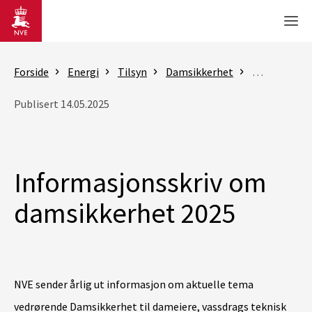
Gå til hovedinnhold
Men
Forside
Energi
Tilsyn
Damsikkerhet
Nytt om dam
Publisert 14.05.2025
Informasjonsskriv om
damsikkerhet 2025
NVE sender årlig ut informasjon om aktuelle tema
vedrørende Damsikkerhet til dameiere, vassdrags teknisk