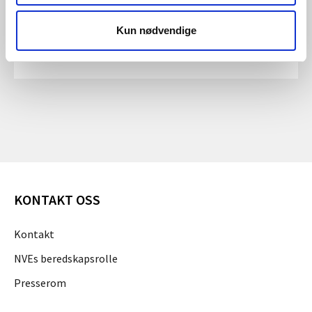
Tillegg til Retningslinjer for stenge- og
tappeorganer, rør og tverrslagsorter -
Kun nødvendige
retting av feil
KONTAKT OSS
Kontakt
NVEs beredskapsrolle
Presserom