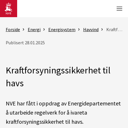
Gå til hovedinnhold
Men
Forside
Energi
Energisystem
Havvind
Kraftforsyningssikkerhet til havs
Publisert 28.01.2025
Kraftforsyningssikkerhet til
havs
NVE har fått i oppdrag av Energidepartementet
å utarbeide regelverk for å ivareta
kraftforsyningssikkerhet til havs.