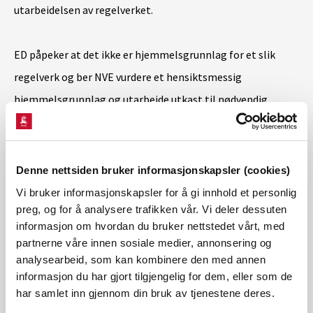
utarbeidelsen av regelverket.
ED påpeker at det ikke er hjemmelsgrunnlag for et slik
regelverk og ber NVE vurdere et hensiktsmessig
hjemmelsgrunnlag og utarbeide utkast til nødvendig
regelverk.
NVE har blitt bedt om å legge til grunn for arbeidet at
Denne nettsiden bruker informasjonskapsler (cookies)
oppgave- og ansvarsfordelingen mellom NVE,
Vi bruker informasjonskapsler for å gi innhold et personlig
preg, og for å analysere trafikken vår. Vi deler dessuten
Reguleringsmyndigheten for energi (RME), Statnett og ED
informasjon om hvordan du bruker nettstedet vårt, med
skal være den samme til havs som på land, så langt det er
partnerne våre innen sosiale medier, annonsering og
hensiktsmessig.
analysearbeid, som kan kombinere den med annen
informasjon du har gjort tilgjengelig for dem, eller som de
har samlet inn gjennom din bruk av tjenestene deres.
Gjennomføring av oppdraget