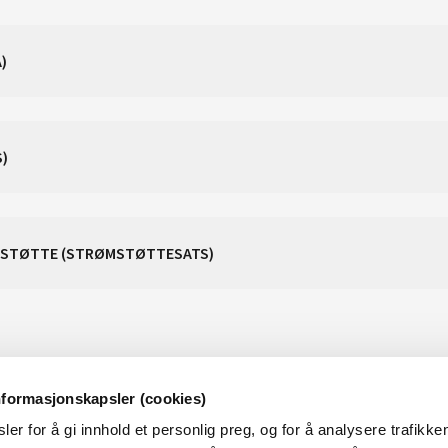
)
S)
STØTTE (STRØMSTØTTESATS)
nformasjonskapsler (cookies)
er for å gi innhold et personlig preg, og for å analysere trafikken
OM NVE
OM NETTSTEDET