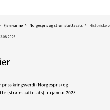
Fjernvarme
Norgespris og strømstøttesats
Historiske v
03.08.2026
ier
r prissikringsverdi (Norgespris) og
te (strømstøttesats) fra januar 2025.