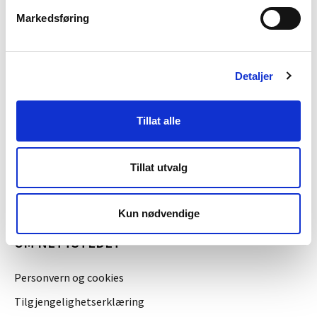
Presserom
Markedsføring
OM NVE
Detaljer
Om NVE
Tillat alle
Jobb i NVE
Høringer
Tillat utvalg
Kalender
Kun nødvendige
OM NETTSTEDET
Personvern og cookies
Tilgjengelighetserklæring