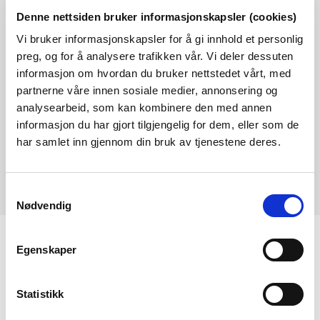
Denne nettsiden bruker informasjonskapsler (cookies)
Ikrafttredelse av nye retningslinjer for
Vi bruker informasjonskapsler for å gi innhold et personlig
energilovforskriften § 6-1
preg, og for å analysere trafikken vår. Vi deler dessuten
informasjon om hvordan du bruker nettstedet vårt, med
Kontaktperson
:
partnerne våre innen sosiale medier, annonsering og
analysearbeid, som kan kombinere den med annen
Maren Refsnes Brubæk
informasjon du har gjort tilgjengelig for dem, eller som de
marebr@nve.no
har samlet inn gjennom din bruk av tjenestene deres.
Samtykkevalg
Nødvendig
Egenskaper
KONTAKT OSS
Kontakt
Statistikk
NVEs beredskapsrolle