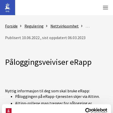
Gå til hovedinnhold
Men
Forside
Regulering
Nettvirksomhet
Økonomisk regu
Publisert 10.06.2022 , sist oppdatert 06.03.2023
Påloggingsveiviser eRapp
Nyttig informasjon til deg som skal bruke eRapp:
Påloggingen på eRapp-tjenesten skjer via Altinn.
Altinn-rollene man trenger for pålogging er
avhengige av hvilke oppgaver man utfører i eRapp.