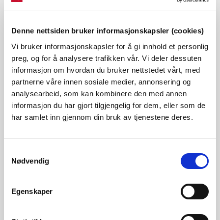
Altinn-rollene opprettes og delegeres innenfor
selskapet som utfører oppgaver i eRapp.
Personen som kan delegere Altinn-roller på vegne av
Denne nettsiden bruker informasjonskapsler (cookies)
et selskap kaller vi for "Altinn-ansvarlig".
Vi bruker informasjonskapsler for å gi innhold et personlig
preg, og for å analysere trafikken vår. Vi deler dessuten
informasjon om hvordan du bruker nettstedet vårt, med
Fortell oss litt om deg selv, slik at vi kan gi deg
partnerne våre innen sosiale medier, annonsering og
riktig veiledning.
analysearbeid, som kan kombinere den med annen
informasjon du har gjort tilgjengelig for dem, eller som de
Jeg er ...
har samlet inn gjennom din bruk av tjenestene deres.
Altinn-ansvarlig
Revisor
Samtykkevalg
Innrapporterer
Nødvendig
Liste over konsesjonærer
Egenskaper