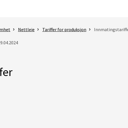
omhet
Nettleie
Tariffer for produksjon
Innmatingstariff
19.04.2024
fer