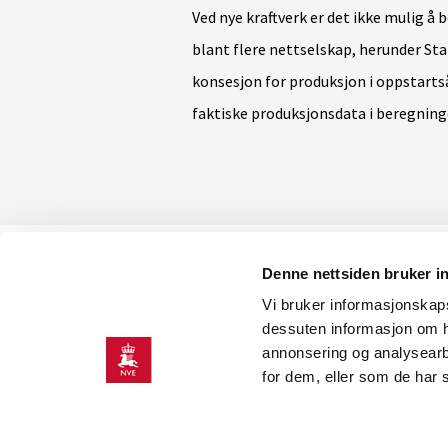
Ved nye kraftverk er det ikke mulig å 
blant flere nettselskap, herunder Sta
konsesjon for produksjon i oppstarts
faktiske produksjonsdata i beregning
Denne nettsiden bruker i
KONTAKT OSS
Vi bruker informasjonskapsl
Kontaktinformasjon
dessuten informasjon om h
annonsering og analysearb
for dem, eller som de har 