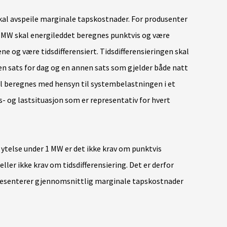
skal avspeile marginale tapskostnader. For produsenter
k 1 MW skal energileddet beregnes punktvis og være
ne og være tidsdifferensiert. Tidsdifferensieringen skal
 sats for dag og en annen sats som gjelder både natt
l beregnes med hensyn til systembelastningen i et
 og lastsituasjon som er representativ for hvert
ytelse under 1 MW er det ikke krav om punktvis
ller ikke krav om tidsdifferensiering. Det er derfor
presenterer gjennomsnittlig marginale tapskostnader