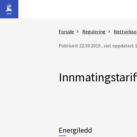
Gå til hovedinnhold
Forside
Regulering
Nettvirks
Publisert 22.10.2015 , sist oppdatert 
Innmatingstarif
Energiledd