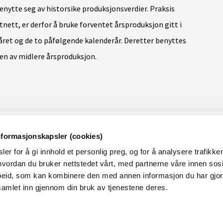
benytte seg av historsike produksjonsverdier. Praksis
tnett, er derfor å bruke forventet årsproduksjon gitt i
året og de to påfølgende kalenderår. Deretter benyttes
en av midlere årsproduksjon.
nformasjonskapsler (cookies)
OM RME
OM N
er for å gi innhold et personlig preg, og for å analysere trafikken
Dette er RME
RMEs p
vordan du bruker nettstedet vårt, med partnerne våre innen sosi
eid, som kan kombinere den med annen informasjon du har gjort 
Ledige stillinger i RME
samlet inn gjennom din bruk av tjenestene deres.
Nyheter
Hva skjer i NVE/RME?