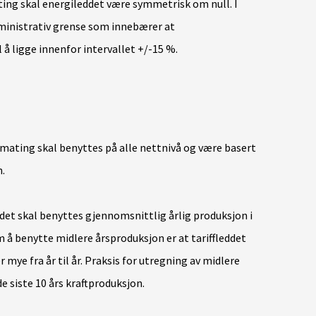
ing skal energileddet være symmetrisk om null. I
ministrativ grense som innebærer at
å ligge innenfor intervallet +/-15 %.
mating skal benyttes på alle nettnivå og være basert
n.
et skal benyttes gjennomsnittlig årlig produksjon i
 å benytte midlere årsproduksjon er at tariffleddet
 mye fra år til år. Praksis for utregning av midlere
 siste 10 års kraftproduksjon.