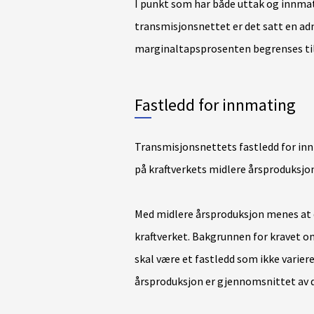
I punkt som har både uttak og innmat
transmisjonsnettet er det satt en ad
marginaltapsprosenten begrenses til 
Fastledd for innmating
Transmisjonsnettets fastledd for inn
på kraftverkets midlere årsproduksjo
Med midlere årsproduksjon menes at d
kraftverket. Bakgrunnen for kravet om
skal være et fastledd som ikke varierer
årsproduksjon er gjennomsnittet av de