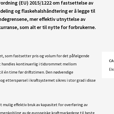
rdning (EU) 2015/1222 om fastsettelse av
ldeling og flaskehalshåndtering er å legge til
andegrensene, mer effektiv utnyttelse av
rranse, som alt er til nytte for forbrukerne.
t, som fastsetter pris og volum for det påfølgende
CA
t handles kontinuerlig i tidsrommet mellom
Ek
il én time før driftstimen. Den nødvendige
etterspørsel i kraftsystemet sikres i stor grad i disse
t mulig effektiv bruk av kapasitet for overføring av
nkobling av de europeiske kraftmarkedene til beste