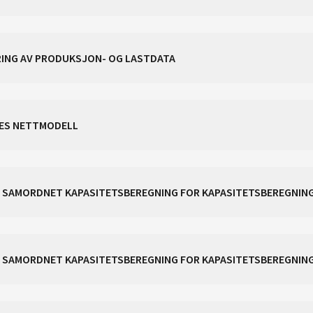
ERING AV PRODUKSJON- OG LASTDATA
LLES NETTMODELL
FOR SAMORDNET KAPASITETSBEREGNING FOR KAPASITETSBEREGNI
CACM ART. 20 NR. 2 - METODE FOR SAMORDNET KAPASITETSB