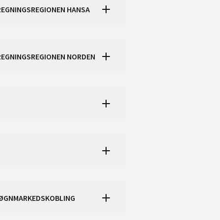
OTHANDEL FOR KAPASITETSBEREGNINGSREGIONEN HANSA
EREGNINGSREGIONEN NORDEN
 DØGNMARKEDSKOBLING