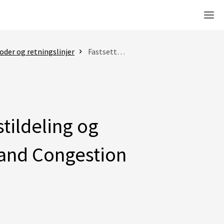
Men
oder og retningslinjer
Fastsettelse av retningslinjer for kapasitetstildeling og flaskehalshåndtering (Capacity Allocation and Congestion Management (CACM))
stildeling og
 and Congestion