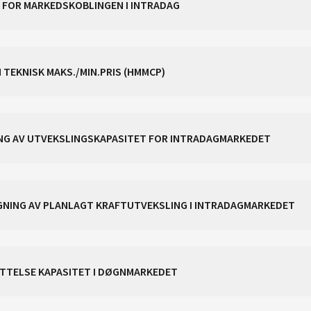
CACM ART. 53 - PRODUKTMETODE FOR MARKEDSKOBLINGEN I INTRADAG
M TEKNISK MAKS./MIN.PRIS (HMMCP)
CACM ART. 55 - METODE OM PRISING AV UTVEKSLINGSKAPASITET FOR INTRADAGMARKEDET
EGNING AV PLANLAGT KRAFTUTVEKSLING I INTRADAGMARKEDET
SETTELSE KAPASITET I DØGNMARKEDET