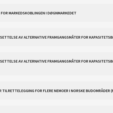
CACM ART. 40 - PRODUKTMETODE FOR MARKEDSKOBLINGEN I DØGNMARKEDET
ASTSETTELSE AV ALTERNATIVE FRAMGANGSMÅTER FOR KAPASITET
STSETTELSE AV ALTERNATIVE FRAMGANGSMÅTER FOR KAPASITETS
OR TILRETTELEGGING FOR FLERE NEMOER I NORSKE BUDOMRÅDER (