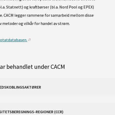
.a. Statnett) og kraftbørser (bl.a. Nord Pool og EPEX)
ette. CACM legger rammene for samarbeid mellom disse
v metoder og vilkår for handel av strøm.
otatdatabasen.
ar behandlet under CACM
RKEDSKOBLINGSAKTØRER
ASITETSBEREGNINGS-REGIONER (CCR)