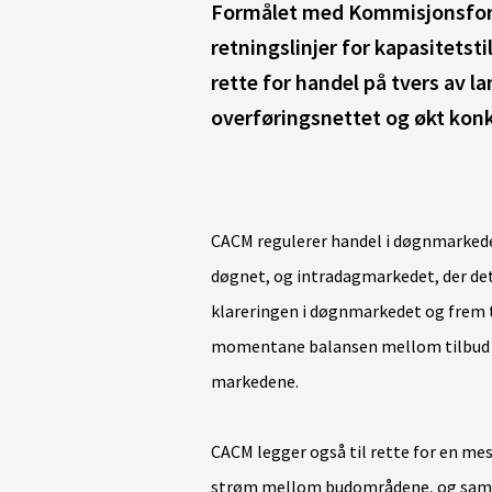
Formålet med Kommisjonsforo
retningslinjer for kapasitetsti
rette for handel på tvers av l
overføringsnettet og økt konku
CACM regulerer handel i døgnmarkede
døgnet, og intradagmarkedet, der de
klareringen i døgnmarkedet og frem t
momentane balansen mellom tilbud og 
markedene.
CACM legger også til rette for en mes
strøm mellom budområdene, og samme