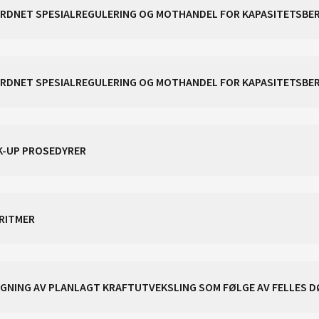
CACM ART. 35 - METODE OM SAMORDNET SPESIALREGULERING OG M
MORDNET SPESIALREGULERING OG MOTHANDEL FOR KAPASITETSB
CK-UP PROSEDYRER
ORITMER
REGNING AV PLANLAGT KRAFTUTVEKSLING SOM FØLGE AV FELLES