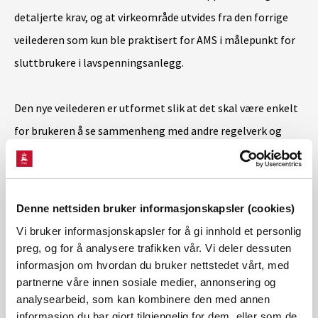
detaljerte krav, og at virkeområde utvides fra den forrige
veilederen som kun ble praktisert for AMS i målepunkt for
sluttbrukere i lavspenningsanlegg.
Den nye veilederen er utformet slik at det skal være enkelt
for brukeren å se sammenheng med andre regelverk og
veiledere, spesielt NVEs veileder for
Kraftberedskapsforskriften og Nasjonal
sikkerhetsmyndighet (NSM)s grunnprinsipper for IKT-
Denne nettsiden bruker informasjonskapsler (cookies)
sikkerhet. Veilederen er utformet på tilsvarende måte som
Vi bruker informasjonskapsler for å gi innhold et personlig
NVEs veileder med samme symbolbruk. I tillegg inneholder
preg, og for å analysere trafikken vår. Vi deler dessuten
informasjon om hvordan du bruker nettstedet vårt, med
veilederen et koblingsskjema mellom NSM sine
partnerne våre innen sosiale medier, annonsering og
grunnprinsipper og kravene til sikkerhet i AMS.
analysearbeid, som kan kombinere den med annen
informasjon du har gjort tilgjengelig for dem, eller som de