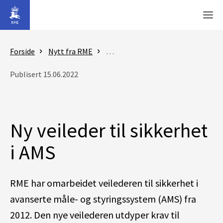
Gå til hovedinnhold
Men
Forside
Nytt fra RME
Nyheter - Reguleringsmyndigheten
Publisert 15.06.2022
Ny veileder til sikkerhet
i AMS
RME har omarbeidet veilederen til sikkerhet i
avanserte måle- og styringssystem (AMS) fra
2012. Den nye veilederen utdyper krav til