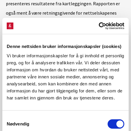
presenteres resultatene fra kartleggingen. Rapporten er
også ment å være retningsgivende for nettselskapenes
arbeid omkring AMS de neste årene. Rapporten kan lastes
ned
her
.
Denne nettsiden bruker informasjonskapsler (cookies)
Funksjonskravene til AMS ble utarbeidet og forskriftsfestet
Vi bruker informasjonskapsler for å gi innhold et personlig
for over ti år siden. Med utrullingen å anse som avsluttet,
preg, og for å analysere trafikken vår. Vi deler dessuten
og en stor utvikling i måleteknologi de siste årene, vil RME
informasjon om hvordan du bruker nettstedet vårt, med
partnerne våre innen sosiale medier, annonsering og
nå påbegynne arbeidet med nye funksjonskrav som skal
analysearbeid, som kan kombinere den med annen
legge grunnlag for neste generasjons AMS.
informasjon du har gjort tilgjengelig for dem, eller som de
har samlet inn gjennom din bruk av tjenestene deres.
Kontakt
Overingeniør Fahad Jamil
Samtykkevalg
faj@nve.no
Nødvendig