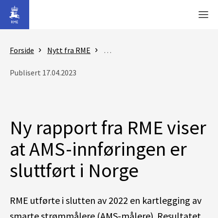
Gå til hovedinnhold
Men
Forside
Nytt fra RME
Nyheter - Reguleringsmyndigheten
Publisert 17.04.2023
Ny rapport fra RME viser
at AMS-innføringen er
sluttført i Norge
RME utførte i slutten av 2022 e
n kartlegging
av
smarte strømmålere
(
AMS-målere
).
Resultatet