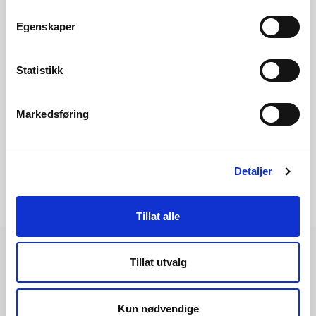
Seksjonssjef Torfinn Jonassen
tjo@nve.no
Egenskaper
Statistikk
Les rapporten her
Markedsføring
Detaljer
Tillat alle
Tillat utvalg
Les også
Kun nødvendige