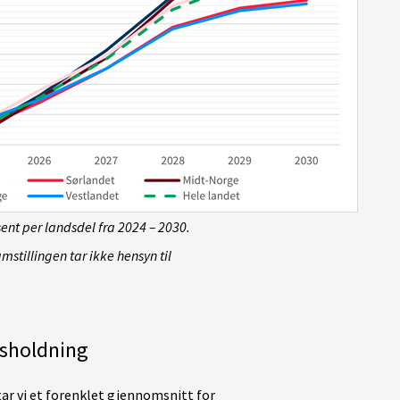
osent per landsdel fra 2024 – 2030.
stillingen tar ikke hensyn til
usholdning
tar vi et forenklet gjennomsnitt for