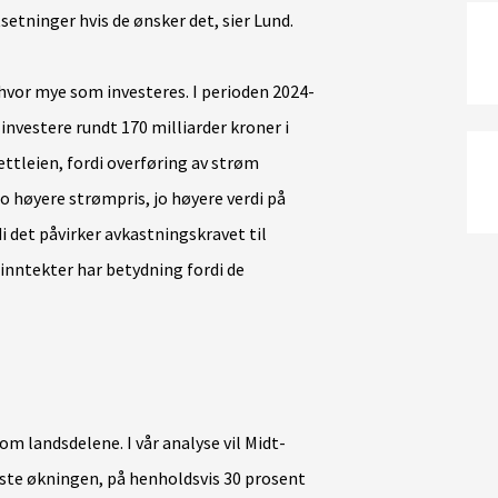
setninger hvis de ønsker det, sier Lund.
r hvor mye som investeres. I perioden 2024-
nvestere rundt 170 milliarder kroner i
ttleien, fordi overføring av strøm
 høyere strømpris, jo høyere verdi på
i det påvirker avkastningskravet til
inntekter har betydning fordi de
lom landsdelene. I vår analyse vil Midt-
ste økningen, på henholdsvis 30 prosent