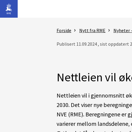
Gå til hovedinnhold
Forside
Nytt fra RME
Nyheter 
Publisert 11.09.2024 , sist oppdatert 
Nettleien vil øk
Nettleien vil i gjennomsnitt ø
2030. Det viser nye beregninge
NVE (RME). Beregningene er gjor
varierer mellom landsdelene, o