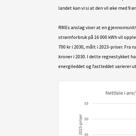
landet kan vi si at den vil øke med 9 ø
RMEs anslag viser at en gjennomsnitt
strømforbruk på 16 000 kWh vil opplev
700 kr i 2030, målt i 2023-priser. Fra r
kroner i 2030. I dette regnestykket har
energileddet og fastleddet varierer ut