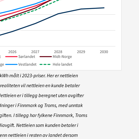
e/kWh målt i 2023-priser. Her er nettleien
realiteten vil nettleien en kunde betaler
ettleien er i tillegg beregnet uten avgifter
ldninger i Finnmark og Troms, med unntak
giften. I tillegg har fylkene Finnmark, Troms
iavgift. Nettleien som kunden betaler i
 enn nettleien i resten av landet dersom