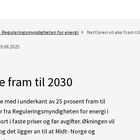
- Reguleringsmyndigheten for energi
Nettleien vil øke fram ti
29.08.2025
e fram til 2030
ke med i underkant av 25 prosent fram til
r fra Reguleringsmyndigheten for energi i
t i faste priser og før avgifter. Økningen vil
g det ligger an til at Midt- Norge og