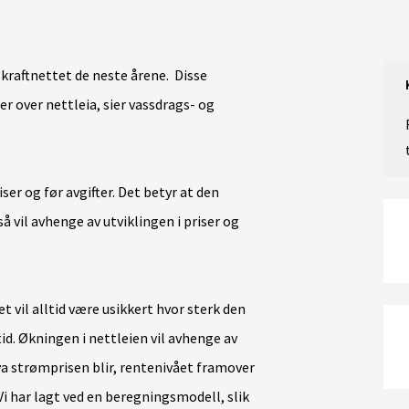
i kraftnettet de neste årene. Disse
r over nettleia, sier vassdrags- og
ser og før avgifter. Det betyr at den
å vil avhenge av utviklingen i priser og
et vil alltid være usikkert hvor sterk den
tid. Økningen i nettleien vil avhenge av
va strømprisen blir, rentenivået framover
Vi har lagt ved en beregningsmodell, slik