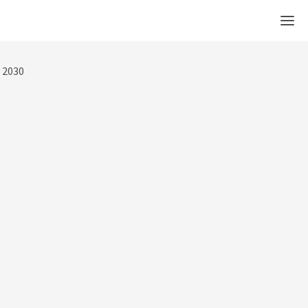
Men
l 2030