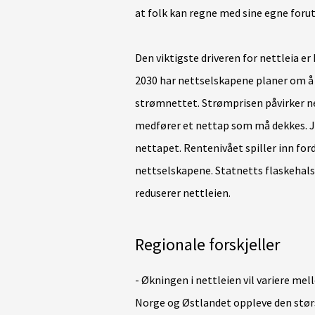
at folk kan regne med sine egne forut
Den viktigste driveren for nettleia e
2030 har nettselskapene planer om å i
strømnettet. Strømprisen påvirker ne
medfører et nettap som må dekkes. Jo
nettapet. Rentenivået spiller inn ford
nettselskapene. Statnetts flaskehals
reduserer nettleien.
Regionale forskjeller
- Økningen i nettleien vil variere mel
Norge og Østlandet oppleve den stør