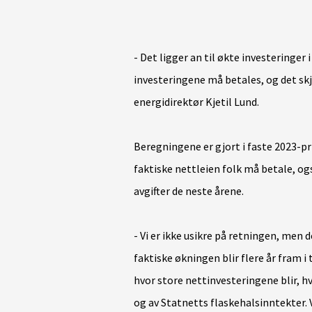
- Det ligger an til økte investeringer 
investeringene må betales, og det skje
energidirektør Kjetil Lund.
Beregningene er gjort i faste 2023-pri
faktiske nettleien folk må betale, ogs
avgifter de neste årene.
- Vi er ikke usikre på retningen, men d
faktiske økningen blir flere år fram i 
hvor store nettinvesteringene blir, h
og av Statnetts flaskehalsinntekter. 