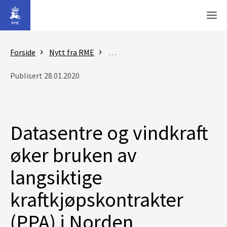
Gå til hovedinnhold
Men
Forside
Nytt fra RME
Nyheter - Reguleringsmyndigheten
Publisert 28.01.2020
Datasentre og vindkraft
øker bruken av
langsiktige
kraftkjøpskontrakter
(PPA) i Norden