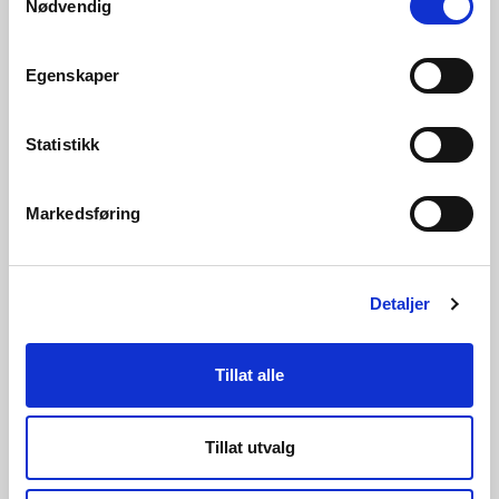
Nødvendig
Les også
Egenskaper
Statistikk
Markedsføring
Detaljer
29.06.2026 | Nyheter - Reguleringsmyndigheten for
energi
Tillat alle
RME gir Noranett Andøy delvis
dispensasjon fra KILE etter ekstremværet
Tillat utvalg
Ingunn