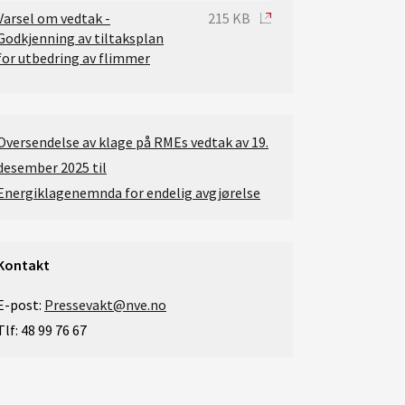
Varsel om vedtak -
215 KB
Godkjenning av tiltaksplan
for utbedring av flimmer
Oversendelse av klage på RMEs vedtak av 19.
desember 2025 til
Energiklagenemnda for endelig avgjørelse
Kontakt
E-post:
Pressevakt@nve.no
Tlf: 48 99 76 67