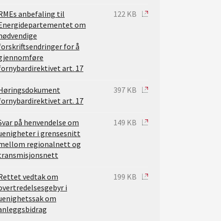
RMEs anbefaling til
122 KB
Energidepartementet om
nødvendige
forskriftsendringer for å
gjennomføre
fornybardirektivet art. 17
Høringsdokument
397 KB
fornybardirektivet art. 17
Svar på henvendelse om
149 KB
uenigheter i grensesnitt
mellom regionalnett og
transmisjonsnett
Rettet vedtak om
199 KB
overtredelsesgebyr i
uenighetssak om
anleggsbidrag