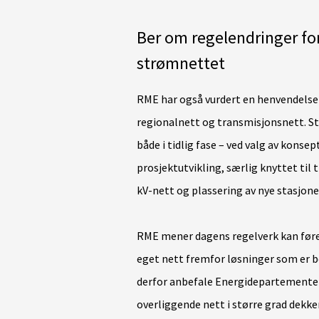
Ber om regelendringer for 
strømnettet
RME har også vurdert en henvendels
regionalnett og transmisjonsnett. St
både i tidlig fase – ved valg av konsep
prosjektutvikling, særlig knyttet til
kV-nett og plassering av nye stasjone
RME mener dagens regelverk kan føre 
eget nett fremfor løsninger som er b
derfor anbefale Energidepartementet å
overliggende nett i større grad dekk