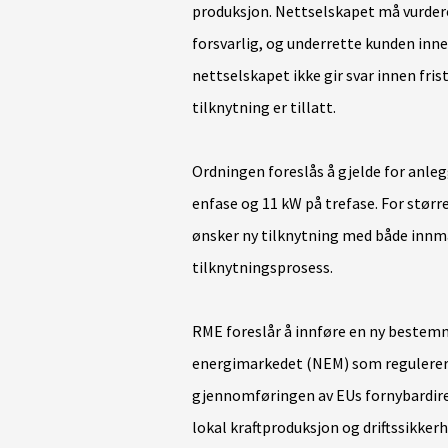
produksjon. Nettselskapet må vurdere
forsvarlig, og underrette kunden inn
nettselskapet ikke gir svar innen fris
tilknytning er tillatt.
Ordningen foreslås å gjelde for anlegg
enfase og 11 kW på trefase. For stør
ønsker ny tilknytning med både innma
tilknytningsprosess.
RME foreslår å innføre en ny bestemm
energimarkedet (NEM) som regulerer p
gjennomføringen av EUs fornybardirek
lokal kraftproduksjon og driftssikker