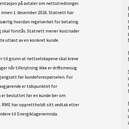
ntasjon på avtaler om nettutredninger.
 innen 1. desember 2026. Statnett har
 særlig hvordan regelverket for betaling
 skal forstås. Statnett mener kostnader
kte utløst av en konkret kunde.
r til grunn at nettselskapene skal kreve
er når tilknytning ikke er driftsmessig
igangsatt før kundeforespørselen. For
avgjørende er tidspunktet for
 er besluttet før en kunde ber om
. RME har opprettholdt sitt vedtak etter
videre til Energiklagenemnda.