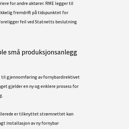
iere for andre aktører. RME legger til
ekkelig fremdrift på tidspunktet for
foreligger feil ved Statnetts beslutning
koble små produksjonsanlegg
 til gjennomføring av fornybardirektivet
laget gjelder en ny og enklere prosess for
g.
lerede er tilknyttet strømnettet kan
gt installasjon av ny fornybar