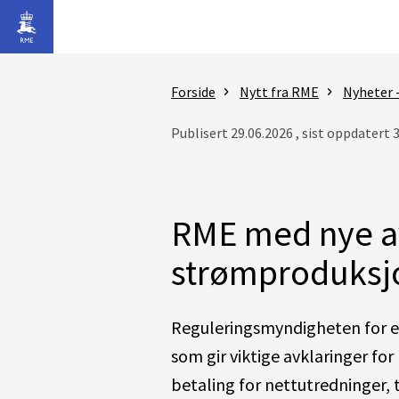
Gå til hovedinnhold
Forside
Nytt fra RME
Nyheter 
Publisert 29.06.2026 , sist oppdatert 
RME med nye av
strømproduksj
Reguleringsmyndigheten for en
som gir viktige avklaringer fo
betaling for nettutredninger, t