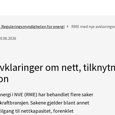
- Reguleringsmyndigheten for energi
RME med nye avklaringer om
30.06.2026
klaringer om nett, tilknyt
on
ergi i NVE (RME) har behandlet flere saker
r kraftbransjen. Sakene gjelder blant annet
ilgang til nettkapasitet, forenklet