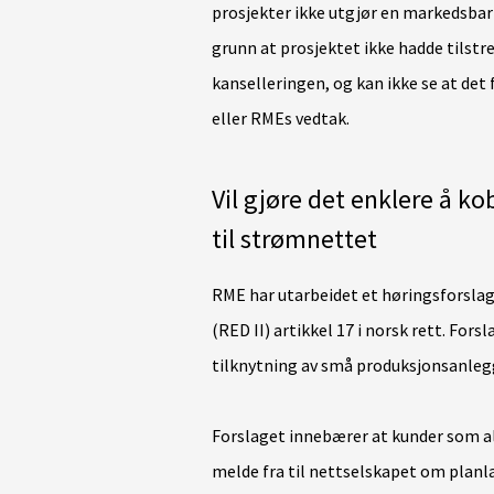
prosjekter ikke utgjør en markedsbarr
grunn at prosjektet ikke hadde tilstr
kanselleringen, og kan ikke se at det 
eller RMEs vedtak.
Vil gjøre det enklere å 
til strømnettet
RME har utarbeidet et høringsforslag
(RED II) artikkel 17 i norsk rett. Fors
tilknytning av små produksjonsanleg
Forslaget innebærer at kunder som al
melde fra til nettselskapet om planla