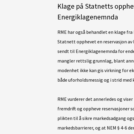
Klage på Statnetts opphe
Energiklagenemnda
RME har også behandlet en klage fra 
Statnett opphevet en reservasjon av 
sendt til Energiklagenemnda for ende
mangler rettslig grunnlag, blant annet
modenhet ikke kan gis virkning for ek
både uforholdsmessig og i strid med k
RME vurderer det annerledes og viser t
fremdrift og oppheve reservasjoner so
plikten til å sikre markedsadgang ogs
markedsbarrierer, og at NEM § 4-6 d