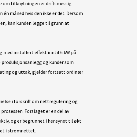
 om tilknytningen er driftsmessig
en én måned hvis den ikke er det. Dersom
ten, kan kunden legge til grunn at
 med installert effekt inntil 6 kW på
re produksjonsanlegg og kunder som
ting og uttak, gjelder fortsatt ordinær
else i forskrift om nettregulering og
rosessen. Forslaget er en del av
tiv, og er begrunnet i hensynet til økt
het i strømnettet.