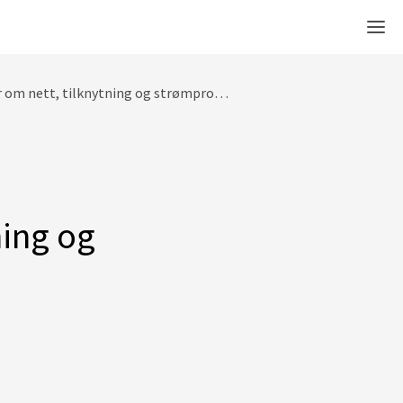
Men
 nett, tilknytning og strømproduksjon
ning og