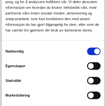
preg, og for å analysere trafikken vår. Vi deler dessuten
sluttbrukermarked.
informasjon om hvordan du bruker nettstedet vårt, med
partnerne våre innen sosiale medier, annonsering og
Gjennomfakturering
analysearbeid, som kan kombinere den med annen
informasjon du har gjort tilgjengelig for dem, eller som de
har samlet inn gjennom din bruk av tjenestene deres.
Oslo Economics har også vurdert hvordan dagens ordning
med frivillig gjennomfakturering påvirker konkurransen og
Samtykkevalg
forbrukernes informasjonsgrunnlag. RME vil ta med
Nødvendig
vurderingene i det videre i arbeidet med
gjennomfaktureringsordningen.
Egenskaper
Last ned rapporten her
Statistikk
Kontaktperson
Markedsføring
Guro Grøtterud, seksjonssjef