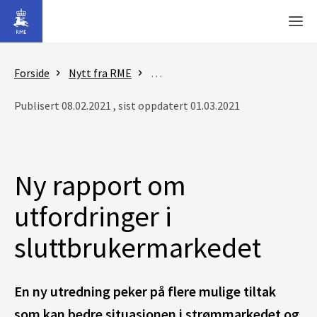
Gå til hovedinnhold
Men
Forside
Nytt fra RME
Nyheter - Reguleringsmyndigheten
Publisert 08.02.2021 , sist oppdatert 01.03.2021
Ny rapport om
utfordringer i
sluttbrukermarkedet
En ny utredning peker på flere mulige tiltak
som kan bedre situasjonen i strømmarkedet og