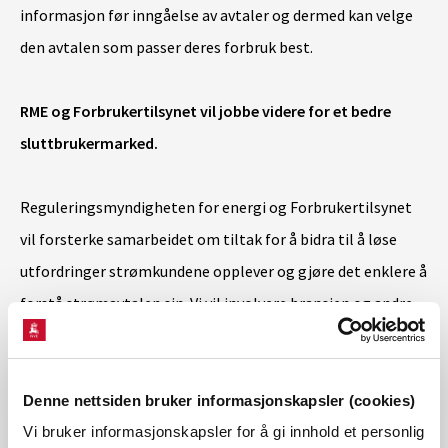
informasjon før inngåelse av avtaler og dermed kan velge
den avtalen som passer deres forbruk best.
RME og Forbrukertilsynet vil jobbe videre for et bedre
sluttbrukermarked.
Reguleringsmyndigheten for energi og Forbrukertilsynet
vil forsterke samarbeidet om tiltak for å bidra til å løse
utfordringer strømkundene opplever og gjøre det enklere å
forstå strømavtalen sin. Vi vil involvere bransjen og andre
interessenter i arbeidet.
Rapporten fra Oslo Economics vil bli brukt som et underlag
Denne nettsiden bruker informasjonskapsler (cookies)
i det videre arbeidet for et velfungerende
Vi bruker informasjonskapsler for å gi innhold et personlig