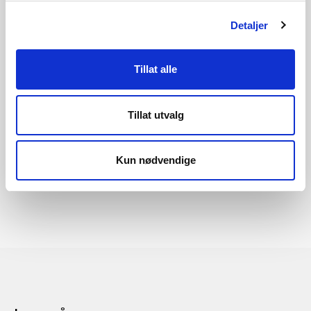
Mobil:
45632677
Detaljer
Nikolai Grønland, Førstekonsulent
Mobil:
47697078
Tillat alle
Last ned rapporten her
Tillat utvalg
Kun nødvendige