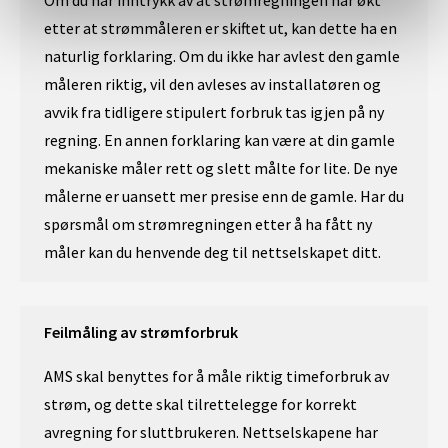
Om du har inntrykk av at strømregningen har økt
etter at strømmåleren er skiftet ut, kan dette ha en
naturlig forklaring. Om du ikke har avlest den gamle
måleren riktig, vil den avleses av installatøren og
avvik fra tidligere stipulert forbruk tas igjen på ny
regning. En annen forklaring kan være at din gamle
mekaniske måler rett og slett målte for lite. De nye
målerne er uansett mer presise enn de gamle. Har du
spørsmål om strømregningen etter å ha fått ny
måler kan du henvende deg til nettselskapet ditt.
Feilmåling av strømforbruk
AMS skal benyttes for å måle riktig timeforbruk av
strøm, og dette skal tilrettelegge for korrekt
avregning for sluttbrukeren. Nettselskapene har