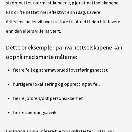
strømnettet nærmest kundene, gjør at nettselskapene
kan drifte nettet mer effektivt enn i dag. Lavere
driftskostnader vil over tid føre til at nettleien blir lavere
enn den ellers ville ha vært.
Dette er eksempler på hva nettselskapene kan
oppnå med smarte målerne:
færre feil og strømavbrudd i overføringsnettet
hurtigere lokalisering og oppretting av feil
færre jordfeil/økt personsikkerhet
færre spenningsavvik
Innføring av nye målere ble forskriftsfestet i 2011. Før