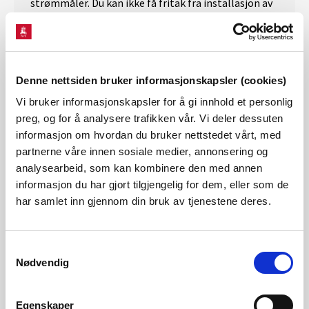
strømmåler. Du kan ikke få fritak fra installasjon av
AMS-måler fordi du ønsker å ta hensyn til personer
som ikke bor i boligen.
Denne nettsiden bruker informasjonskapsler (cookies)
Vi bruker informasjonskapsler for å gi innhold et personlig
preg, og for å analysere trafikken vår. Vi deler dessuten
informasjon om hvordan du bruker nettstedet vårt, med
partnerne våre innen sosiale medier, annonsering og
analysearbeid, som kan kombinere den med annen
informasjon du har gjort tilgjengelig for dem, eller som de
Antall kunder som får installert AMS-måler
har samlet inn gjennom din bruk av tjenestene deres.
Det er omtrent 2,9 mill. målepunkt (strømmålere) i
landet. I utgangspunktet skal det installeres AMS-
Samtykkevalg
målere i alle disse punktene. Av disse 2,9 mill. utgjør
Nødvendig
husholdninger og fritidsboliger omtrent 2,5 mill.
målepunkt.
Egenskaper