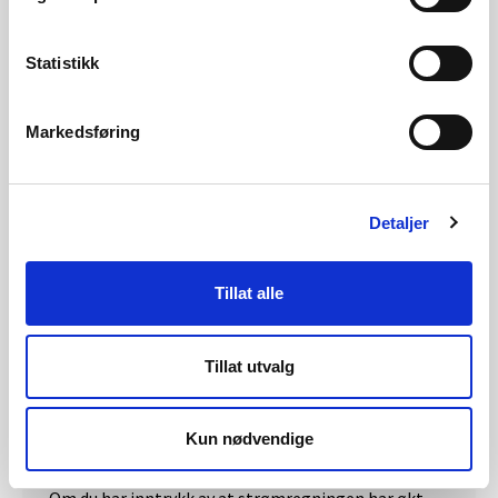
Statistikk
Er den nye strømmåleren nøyaktig?
Alle nye el-målere er underlagt en kontrollordning
Markedsføring
som oppfyller kravene i Justervesenets regelverk
.
Det er produsentenes ansvar å se til at målerne
Detaljer
oppfyller disse kravene, men Justervesenet holder
oppsyn med dette.
Tillat alle
Alle AMS-målere må typegodkjennes før de kan tas i
bruk.
Tillat utvalg
Godkjente målere kontrolleres periodisk basert på
statistiske utvalg. Ved avvik fra nøyaktighetskravene
Kun nødvendige
må alle AMS-målere i samme gruppe skiftes ut.