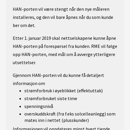
HAN-porten vil være stengt når den nye måleren
installeres, og den vil bare åpnes når du som kunde
ber om det.
Etter 1. januar 2019 skal nettselskapene kunne åpne
HAN-porten på forespørsel fra kunden. RME vil følge
opp HAN-porten, med mål om å avverge ytterligere
utsettelser.
Gjennom HAN-porten vil du kunne få detaljert
informasjon om
strømforbruk i øyeblikket (effektuttak)
strømforbruket siste time
spenningsnivå
overskuddskraft (fra f.eks solcelleanlegg) som
mates inn i nettet (plusskunder)
Informasjonen vil oppdateres minst hvert tiende