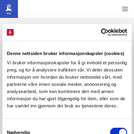
Gå til hovedinnhold
Men
Forside
Bransje
Bransjeoppgaver
Finansieringsordn
Publisert 13.12.2021
Denne nettsiden bruker informasjonskapsler (cookies)
Vi bruker informasjonskapsler for å gi innhold et personlig
preg, og for å analysere trafikken vår. Vi deler dessuten
Godkjente prosjekter i RMEs
informasjon om hvordan du bruker nettstedet vårt, med
finansieringsordning for FoU
partnerne våre innen sosiale medier, annonsering og
analysearbeid, som kan kombinere den med annen
informasjon du har gjort tilgjengelig for dem, eller som de
har samlet inn gjennom din bruk av tjenestene deres.
Samtykkevalg
Nødvendig