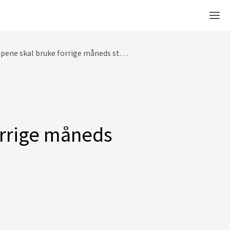
Men
ruke forrige måneds støttesats ved sluttoppgjør
orrige måneds