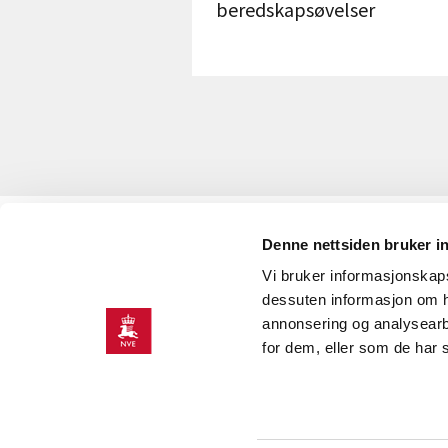
beredskapsøvelser
Denne nettsiden bruker i
KONTAKT OSS
Vi bruker informasjonskapsl
Kontaktinformasjon
dessuten informasjon om h
annonsering og analysearb
for dem, eller som de har 