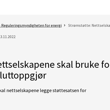
- Reguleringsmyndigheten for energi
Strømstøtte: Nettselskapene skal b
23.11.2022
ettselskapene skal bruke f
sluttoppgjør
kal nettselskapene legge støttesatsen for