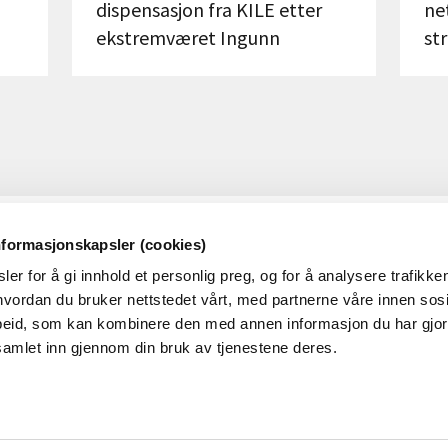
dispensasjon fra KILE etter
ne
ekstremværet Ingunn
st
nformasjonskapsler (cookies)
OM RME
OM N
er for å gi innhold et personlig preg, og for å analysere trafikken
Dette er RME
RMEs p
vordan du bruker nettstedet vårt, med partnerne våre innen sosi
eid, som kan kombinere den med annen informasjon du har gjort 
Ledige stillinger i RME
samlet inn gjennom din bruk av tjenestene deres.
Nyheter
Hva skjer i NVE/RME?
Presserom