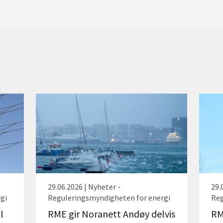
29.06.2026 | Nyheter -
29.
gi
Reguleringsmyndigheten for energi
Reg
l
RME gir Noranett Andøy delvis
RM