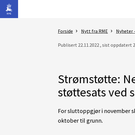
Gå til hovedinnhold
Forside
Nytt fra RME
Nyheter 
Publisert 22.11.2022 , sist oppdatert 
Strømstøtte: N
støttesats ved 
For sluttoppgjør i november s
oktober til grunn.