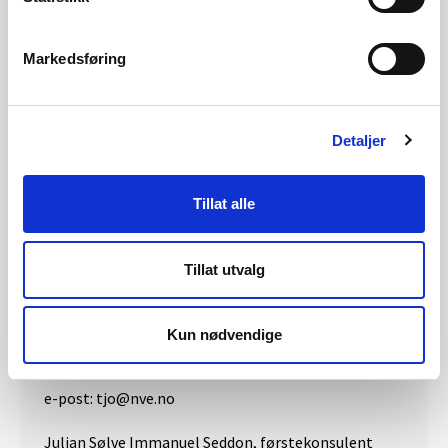
STRAUMEN NETT AS
Markedsføring
SVABO INDUSTRINETT AS
Detaljer
SYGNIR AS
Tillat alle
VIERMIE AS
Tillat utvalg
Kontaktpersoner
Kun nødvendige
Torfinn Jonssen, seksjonssjef
e-post: tjo@nve.no
Julian Sølve Immanuel Seddon, førstekonsulent