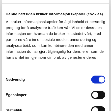
Denne nettsiden bruker informasjonskapsler (cookies)
LYSNA AS
Vi bruker informasjonskapsler for å gi innhold et personlig
preg, og for å analysere trafikken vår. Vi deler dessuten
MOSTRAUM NETT AS
informasjon om hvordan du bruker nettstedet vårt, med
partnerne våre innen sosiale medier, annonsering og
analysearbeid, som kan kombinere den med annen
NETERA AS
informasjon du har gjort tilgjengelig for dem, eller som de
har samlet inn gjennom din bruk av tjenestene deres.
NORANETT ANDØY AS
Samtykkevalg
Nødvendig
NORDVEST NETT AS
Egenskaper
S-NETT AS
Statistikk