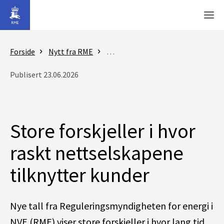
Gå til hovedinnhold
Men
Forside
Nytt fra RME
Nyheter - Reguleringsmyndigheten
Publisert 23.06.2026
Store forskjeller i hvor
raskt nettselskapene
tilknytter kunder
Nye tall fra Reguleringsmyndigheten for energi i
NVE (RME) viser store forskjeller i hvor lang tid