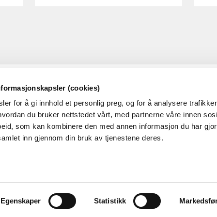
nformasjonskapsler (cookies)
OM RME
OM N
er for å gi innhold et personlig preg, og for å analysere trafikken
Dette er RME
RMEs p
vordan du bruker nettstedet vårt, med partnerne våre innen sosi
eid, som kan kombinere den med annen informasjon du har gjort 
Ledige stillinger i RME
samlet inn gjennom din bruk av tjenestene deres.
Nyheter
Hva skjer i NVE/RME?
Presserom
Egenskaper
Statistikk
Markedsfø