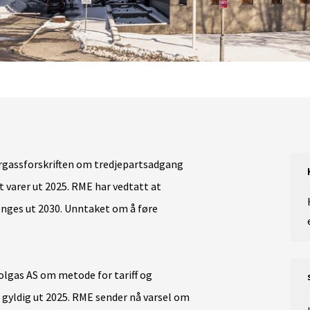
urgassforskriften om tredjepartsadgang
 varer ut 2025. RME har vedtatt at
enges ut 2030. Unntaket om å føre
olgas AS om metode for tariff og
 gyldig ut 2025. RME sender nå varsel om