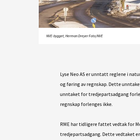
NVE-bygget, Herman Dreyer Foto/NVE
Lyse Neo AS er unntatt reglene i nat
og føring av regnskap. Dette unntaket
unntaket for tredjepartsadgang forl
regnskap forlenges ikke.
RME har tidligere fattet vedtak for M
tredjepartsadgang. Dette vedtaket er