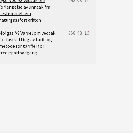
Lyse Neo AS Vedtak om
243 KB
forlengelse av unntak fra
bestemmelser i
naturgassforskriften
Molgas AS Varsel om vedtak
358 KB
for fastsetting av tariff og
metode for tariffer for
tredjepartsadgang