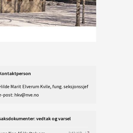
Kontaktperson
Hilde Marit Elverum Kvile, fung. seksjonssjef
e-post: hkv@nve.no
saksdokumenter: vedtak og varsel