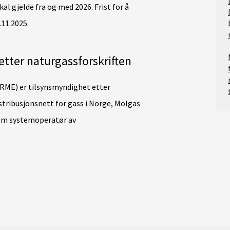
al gjelde fra og med 2026. Frist for å
.11.2025.
tter naturgassforskriften
RME) er tilsynsmyndighet etter
istribusjonsnett for gass i Norge, Molgas
som systemoperatør av