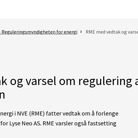
- Reguleringsmyndigheten for energi
RME med vedtak og varse
 og varsel om regulering 
n
ergi i NVE (RME) fatter vedtak om å forlenge
or Lyse Neo AS. RME varsler også fastsetting