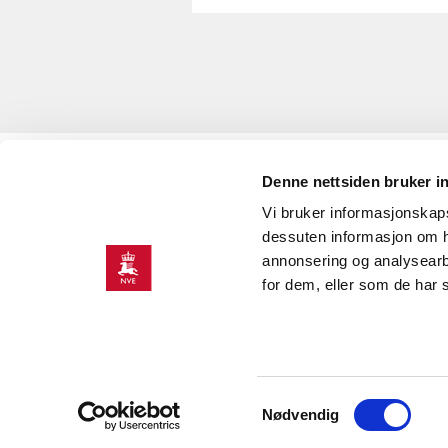
Denne nettsiden bruker i
KONTAKT OSS
Vi bruker informasjonskapsl
Kontaktinformasjon
dessuten informasjon om h
annonsering og analysearb
for dem, eller som de har 
Samtykkevalg
Nødvendig