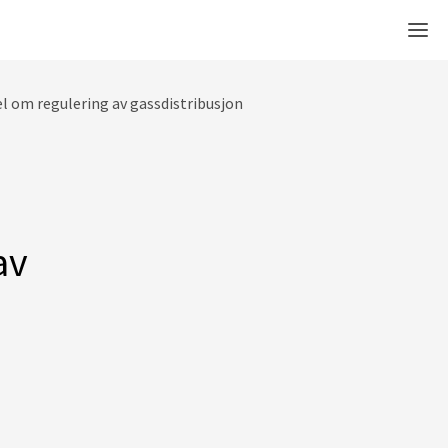
Men
l om regulering av gassdistribusjon
av