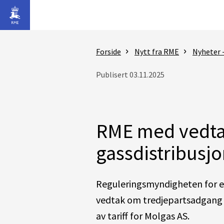
Gå til hovedinnhold
Forside
Nytt fra RME
Nyheter 
Publisert 03.11.2025
RME med vedtak
gassdistribusjo
Reguleringsmyndigheten for en
vedtak om tredjepartsadgang f
av tariff for Molgas AS.