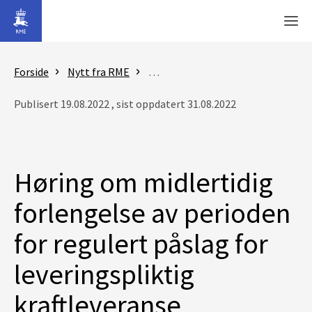
Gå til hovedinnhold
Men
Forside
Nytt fra RME
Nyheter - Reguleringsmyndigheten
Publisert 19.08.2022 , sist oppdatert 31.08.2022
Høring om midlertidig
forlengelse av perioden
for regulert påslag for
leveringspliktig
kraftleveranse