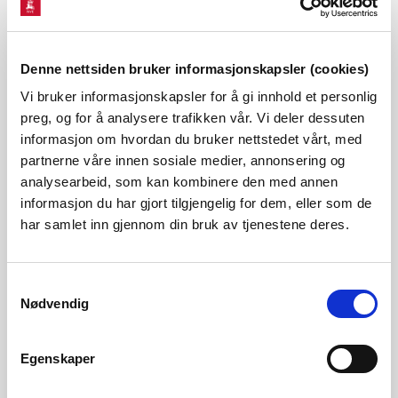
om kraftomsetning og nettjenester § 2-1a satt til
områdepris på Nord Pool Spot pluss maksimalt 5 øre per
kWh i påslag, eksklusive avgifter. Forslaget går ut på å endre
Denne nettsiden bruker informasjonskapsler (cookies)
dette slik at påslaget for alle kunder som mottar
Vi bruker informasjonskapsler for å gi innhold et personlig
preg, og for å analysere trafikken vår. Vi deler dessuten
leveringspliktig kraftleveranse skal være 5 øre per kWh,
informasjon om hvordan du bruker nettstedet vårt, med
eksklusive avgifter, uavhengig av hvor lenge de har vært på
partnerne våre innen sosiale medier, annonsering og
ordningen.
analysearbeid, som kan kombinere den med annen
informasjon du har gjort tilgjengelig for dem, eller som de
har samlet inn gjennom din bruk av tjenestene deres.
Forskrift om kraftomsetning og nettjenester
Samtykkevalg
Nødvendig
Kontakt
Egenskaper
Førstekonsulent
Oda Kristine Bratlie