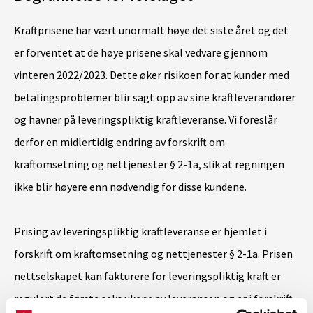
Kraftprisene har vært unormalt høye det siste året og det
er forventet at de høye prisene skal vedvare gjennom
vinteren 2022/2023. Dette øker risikoen for at kunder med
betalingsproblemer blir sagt opp av sine kraftleverandører
og havner på leveringspliktig kraftleveranse. Vi foreslår
derfor en midlertidig endring av forskrift om
kraftomsetning og nettjenester § 2-1a, slik at regningen
ikke blir høyere enn nødvendig for disse kundene.
Prising av leveringspliktig kraftleveranse er hjemlet i
forskrift om kraftomsetning og nettjenester § 2-1a. Prisen
nettselskapet kan fakturere for leveringspliktig kraft er
regulert de første seks ukene av leveransen og er i forskrift