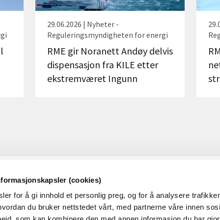
29.06.2026 | Nyheter -
29.
gi
Reguleringsmyndigheten for energi
Reg
l
RME gir Noranett Andøy delvis
RM
dispensasjon fra KILE etter
ne
ekstremværet Ingunn
st
nformasjonskapsler (cookies)
OM RME
OM N
er for å gi innhold et personlig preg, og for å analysere trafikken
Dette er RME
RMEs p
vordan du bruker nettstedet vårt, med partnerne våre innen sosi
eid, som kan kombinere den med annen informasjon du har gjort 