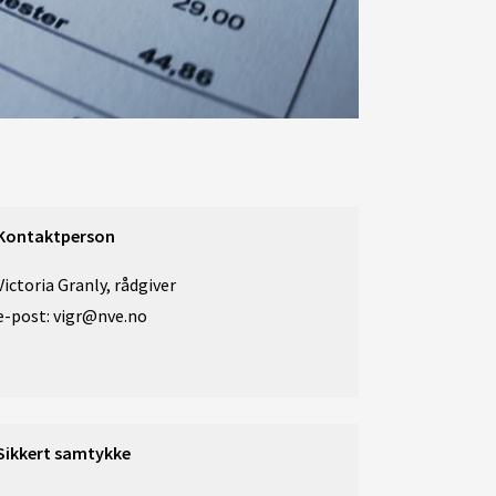
Kontaktperson
Victoria Granly, rådgiver
e-post: vigr@nve.no
Sikkert samtykke