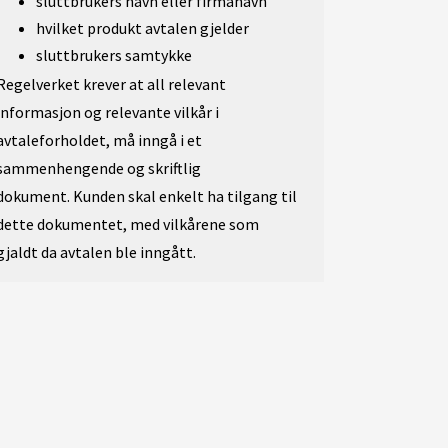
sluttbrukers navn eller firmanavn
hvilket produkt avtalen gjelder
sluttbrukers samtykke
Regelverket krever at all relevant
informasjon og relevante vilkår i
avtaleforholdet, må inngå i et
sammenhengende og skriftlig
dokument. Kunden skal enkelt ha tilgang til
dette dokumentet, med vilkårene som
gjaldt da avtalen ble inngått.