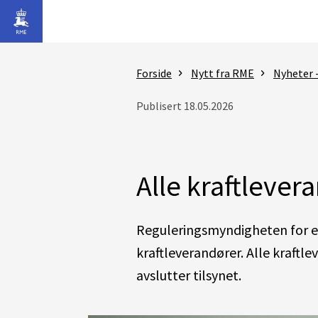
Gå til hovedinnhold
Forside
Nytt fra RME
Nyheter 
Publisert 18.05.2026
Alle kraftlever
Reguleringsmyndigheten for en
kraftleverandører. Alle kraft
avslutter tilsynet.