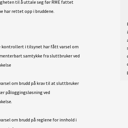
gheten til å uttale seg før RME fattet
ne har rettet opp i bruddene.
 kontrollert i tilsynet har fått varsel om
umenterbart samtykke fra sluttbruker ved
akelse
varsel om brudd på krav til at sluttbruker
ker påloggingsløsning ved
akelse.
varsel om brudd på reglene for innhold i