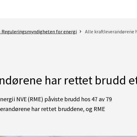
- Reguleringsmyndigheten for energi
Alle kraftleverandørene h
andørene har rettet brudd et
ergi i NVE (RME)
påviste brudd
hos 4
7
av 79
leverandørene har rettet bruddene, og RME