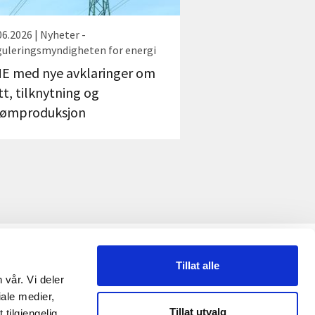
06.2026 | Nyheter -
uleringsmyndigheten for energi
E med nye avklaringer om
tt, tilknytning og
rømproduksjon
ETTSTEDET
Tillat alle
 vår. Vi deler
ersonvernerklæring
ale medier,
Tillat utvalg
tilgjengelig