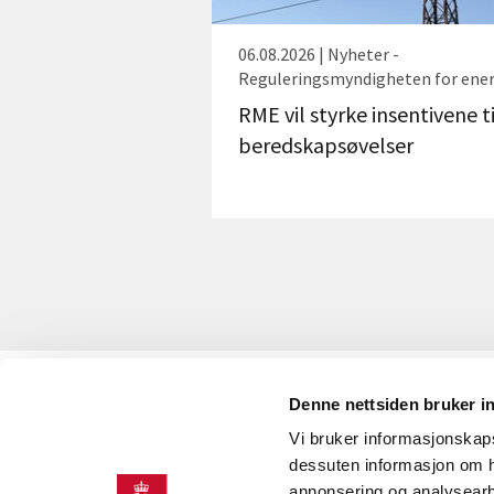
06.08.2026 | Nyheter -
Reguleringsmyndigheten for ener
RME vil styrke insentivene ti
beredskapsøvelser
Denne nettsiden bruker i
KONTAKT OSS
Vi bruker informasjonskapsl
Kontaktinformasjon
dessuten informasjon om h
annonsering og analysearb