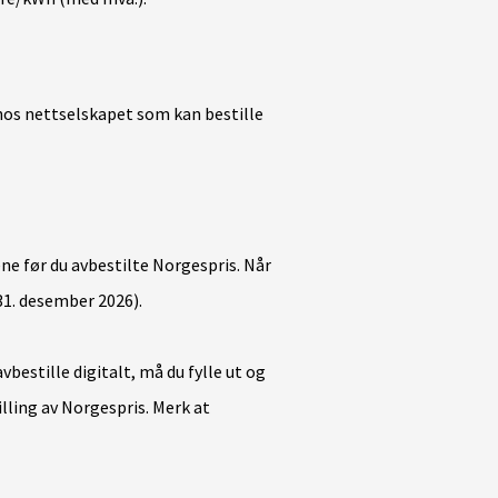
hos nettselskapet som kan bestille
gene før du avbestilte Norgespris. Når
31. desember 2026).
vbestille digitalt, må du fylle ut og
lling av Norgespris. Merk at