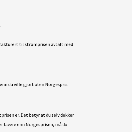
.
t.
 fakturert til strømprisen avtalt med
nn du ville gjort uten Norgespris.
risen er. Det betyr at du selv dekker
r lavere enn Norgesprisen, må du