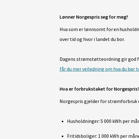
Lønner Norgespris seg for meg?
Hva som er lønnsomt for
en
husholdn
over tid og hvor i landet du bor.
Dagens strømstøtteordning gir god fo
får du mer veiledning om hva du bør t
Hva er forbrukstaket for Norgespris
Norgespris gjelder for strømforbruk
Husholdninger: 5 000 kWh per må
Fritidsboliger: 1 000 kWh per må