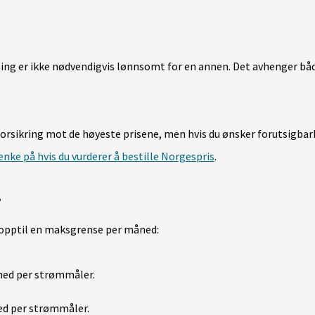
ing er ikke nødvendigvis lønnsomt for en annen. Det avhenger b
rsikring mot de høyeste prisene, men hvis du ønsker forutsigbarh
enke på hvis du vurderer å bestille Norgespris
.
?
 opptil en maksgrense per måned:
ned per strømmåler.
ned per strømmåler.