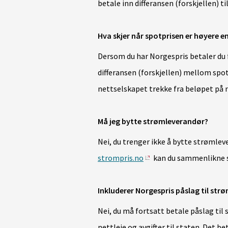
betale inn differansen (forskjellen) ti
Hva skjer når spotprisen er høyere 
Dersom du har Norgespris betaler du f
differansen (forskjellen) mellom sp
nettselskapet trekke fra beløpet på n
Må jeg bytte strømleverandør?
Nei, du trenger ikke å bytte strømle
strompris.no
kan du sammenlikne s
Inkluderer Norgespris påslag til st
Nei, du må fortsatt betale påslag til 
nettleie og avgifter til staten. Det 