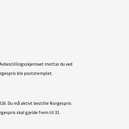
t. Avbestillingsskjemaet mottar du ved
orgespris ble poststemplet.
026.
Du må aktivt bestille Norgespris
espris skal gjelde frem til 31.