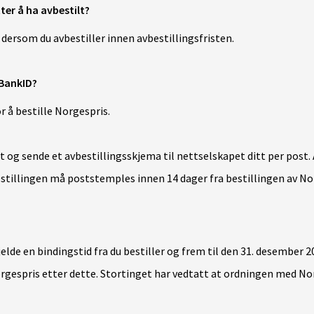
tter å ha avbestilt?
t dersom du avbestiller innen avbestillingsfristen.
 BankID?
r å bestille Norgespris.
 ut og sende et avbestillingsskjema til nettselskapet ditt per pos
bestillingen må poststemples innen 14 dager fra bestillingen av N
jelde en bindingstid fra du bestiller og frem til den
31. desember 2
rgespris etter dette. Stortinget har vedtatt at ordningen med Norg