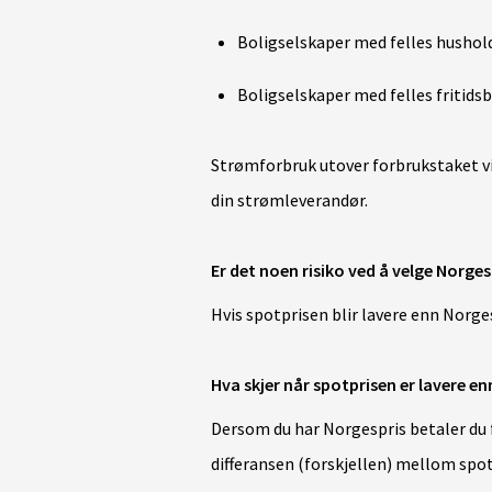
Boligselskaper med felles hushol
Boligselskaper med felles fritids
Strømforbruk utover forbrukstaket vil
din strømleverandør.
Er det noen risiko ved å velge Norges
Hvis spotprisen blir lavere enn Norg
Hva skjer når spotprisen er lavere e
Dersom du har Norgespris betaler du f
differansen (forskjellen) mellom sp