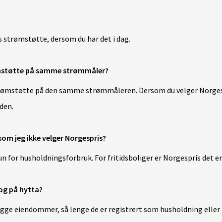
strømstøtte, dersom du har det i dag.
ømstøtte på samme strømmåler?
strømstøtte på den samme strømmåleren. De
rsom du velger Norges
oden.
som jeg ikke velger Norgespris?
 for husholdningsforbruk. For fritidsboliger er Norgespris det e
og på hytta?
egge eiendommer, så lenge de er registrert som husholdning eller f