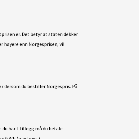
prisen er. Det betyr at staten dekker
 høyere enn Norgesprisen, vil
r dersom du bestiller Norgespris. På
 du har. I tillegg må du betale
 øre/kWh (med mva.).