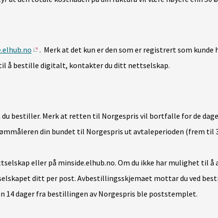
.elhub.no
.
Merk at d
et kun er den som er registrert som kunde 
l å bestille digitalt, kontakter du ditt nettselskap.
 du bestiller. Merk at retten til Norgespris vil bortfalle for de da
trømmåleren din bundet til Norgespris ut avtaleperioden (frem til 
ttselskap eller på minside.elhub.no.
Om du ikke har mulighet til å a
selskapet ditt per post. Avbestillingsskjemaet mottar du ved besti
 14 dager fra bestillingen av Norgespris ble poststemplet.