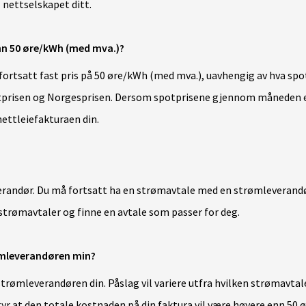
l nettselskapet ditt.
enn 50 øre/kWh (med mva.)?
ortsatt fast pris på 50 øre/kWh (med mva.), uavhengig av hva spot
otprisen og Norgesprisen. Dersom spotprisene gjennom måneden er
ettleiefakturaen din.
verandør. Du må fortsatt ha en strømavtale med en strømleverandø
trømavtaler og finne en avtale som passer for deg.
rømleverandøren min?
strømleverandøren din. Påslag vil variere utfra hvilken strømavtale
betyr at den totale kostnaden på din faktura vil være høyere enn 50