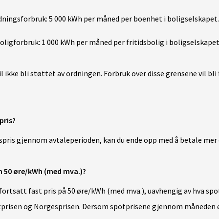
dningsforbruk:
5 000 kWh per måned per boenhet i boligselskapet
boligforbruk:
1 000 kWh per måned per fritidsbolig
i boligselskape
 ikke bli støttet av ordningen. Forbruk over disse grensene vil bli
pris?
espris gjennom avtaleperioden, kan du ende opp med å betale mer e
nn 50 øre/kWh (med mva.)?
ortsatt fast pris på 50 øre/kWh (med mva.), uavhengig av hva spotp
otprisen og Norgesprisen. Dersom spotprisene gjennom måneden e