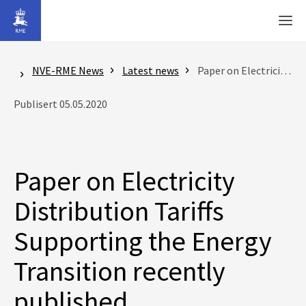
Gå til hovedinnhold
Men
NVE-RME News
Latest news
Paper on Electricity Distribution Tariffs Supporting the Energy Transition recently published
Publisert 05.05.2020
Paper on Electricity
Distribution Tariffs
Supporting the Energy
Transition recently
published