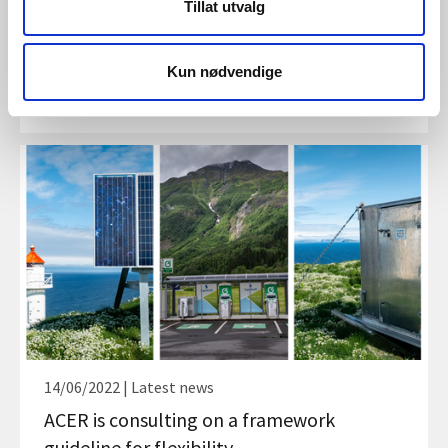
17/04/2023 | Latest news
Tillat utvalg
Norways smart meter journey completes
as 99 % of Norwegians now have a smart
Kun nødvendige
meter
14/06/2022 | Latest news
ACER is consulting on a framework
guideline for flexibility