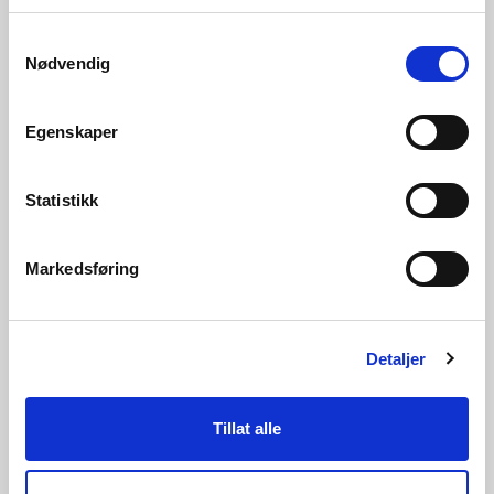
Samtykkevalg
Nødvendig
18/09/2023 | Latest news
Egenskaper
Consultation – hedging opportunities in
Norwegian bidding zones
Statistikk
Markedsføring
Detaljer
Tillat alle