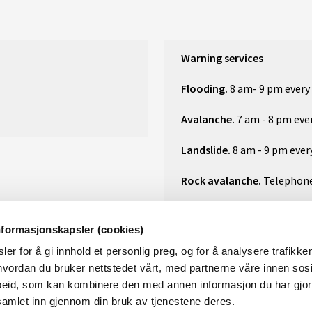
Warning services
Flooding.
8 am- 9 pm every
Avalanche.
7 am - 8 pm eve
Landslide.
8 am - 9 pm ever
Rock avalanche.
Telephon
nformasjonskapsler (cookies)
er for å gi innhold et personlig preg, og for å analysere trafikken
vordan du bruker nettstedet vårt, med partnerne våre innen sosi
eid, som kan kombinere den med annen informasjon du har gjort 
samlet inn gjennom din bruk av tjenestene deres.
ABOUT NVE
SOCI