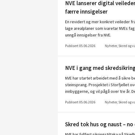
NVE lanserer digital veileder
færre innsigelser
En revidert og mer konkret veileder f
lage arealplaner som ivaretar NVEs f
unngå innsigelser fra NVE.
Publisert 05.06.2026
Nyheter, Skred og 
NVE i gang med skredsikrin
NVE har startet arbeidet med å sikre
steinsprang. Prosjektet i Storfjellet 
innbyggerne, og vil pågå over tre år. De
Publisert 05.06.2026
Nyheter, Skred og 
Skred tok hus og naust – no 
NVE har fullført sikringstiltaka på Sk