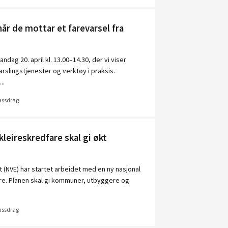
r de mottar et farevarsel fra
dag 20. april kl. 13.00–14.30, der vi viser
slingstjenester og verktøy i praksis.
..
vassdrag
kleireskredfare skal gi økt
 (NVE) har startet arbeidet med en ny nasjonal
are. Planen skal gi kommuner, utbyggere og
vassdrag