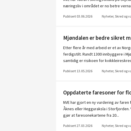
næringsliv i området er no betre verna
Publisert 03.06.2026
Nyheter, Skred og 
Mjøndalen er bedre sikret m
Etter flere år med arbeid er et av Nor
ferdigstilt. Rundt 1300 innbyggere i M
samtidig er risikoen for kvikkleireskred 
Publisert 13.05.2026
Nyheter, Skred og 
Oppdaterte faresoner for fl
NVE har gjort en ny vurdering av faren 
Åknes eller Hegguraksla i Storfjorden
gjør at faresonekartene fra 20...
Publisert 27.03.2026
Nyheter, Skred og 