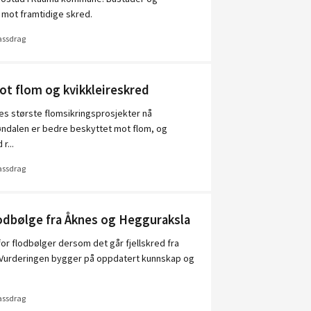
 mot framtidige skred.
vassdrag
ot flom og kvikkleireskred
ges største flomsikringsprosjekter nå
jøndalen er bedre beskyttet mot flom, og
r...
vassdrag
odbølge fra Åknes og Hegguraksla
for flodbølger dersom det går fjellskred fra
. Vurderingen bygger på oppdatert kunnskap og
vassdrag