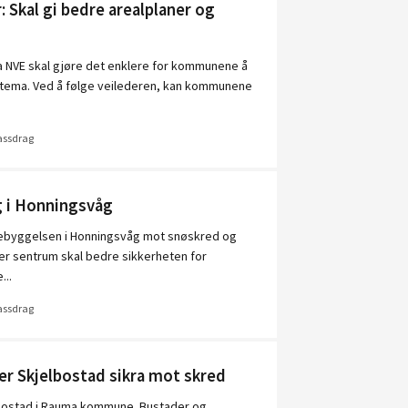
: Skal gi bedre arealplaner og
ra NVE skal gjøre det enklere for kommunene å
agtema. Ved å følge veilederen, kan kommunene
vassdrag
g i Honningsvåg
 bebyggelsen i Honningsvåg mot snøskred og
over sentrum skal bedre sikkerheten for
...
vassdrag
er Skjelbostad sikra mot skred
jelbostad i Rauma kommune. Bustader og