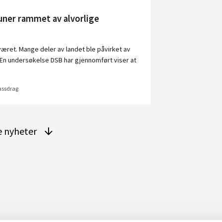
ner rammet av alvorlige
 været. Mange deler av landet ble påvirket av
. En undersøkelse DSB har gjennomført viser at
vassdrag
re nyheter