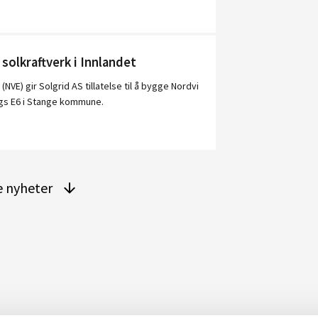
solkraftverk i Innlandet
VE) gir Solgrid AS tillatelse til å bygge Nordvi
ngs E6 i Stange kommune.
re nyheter