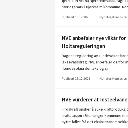
tjern i det verna Bjerkreimvassdraget i
næringspark i Bjerkreim kommune. Nor
Publisert 16.12.2025
Nyheter, Konsesjon
NVE anbefaler nye vilkår fo
Holtareguleringen
Dagens regulering av Lundesokna har neg
laksevassdrag. NVE anbefaler derfor a
i Lundesokna der laks og sj...
Publisert 15.12.2025
Nyheter, Konsesjon
NVE vurderer at Insteelvane 
Firdakraft ønsker å auke kraftproduks
kraftstasjon i Bremanger kommune med 
nytte fallet frå det eksisterande bekkei