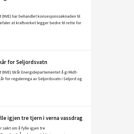
 (NVE) har behandlet konsesjonssøknaden til
faler at kraftverket legger bedre til rette for
kår for Seljordsvatn
(NVE) tilrår Energidepartementet å gi Midt-
 for reguleringa av Seljordsvatn i Seljord og
le igjen tre tjern i verna vassdrag
 søkt om å fylle igjen tre