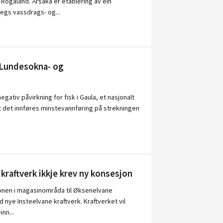
 Rogaland. Årsaka er etablering av ein
egs vassdrags- og...
r Lundesokna- og
ativ påvirkning for fisk i Gaula, et nasjonalt
t det innføres minstevannføring på strekningen
kraftverk ikkje krev ny konsesjon
jonen i magasinområda til Øksenelvane
nye Insteelvane kraftverk. Kraftverket vil
nn...