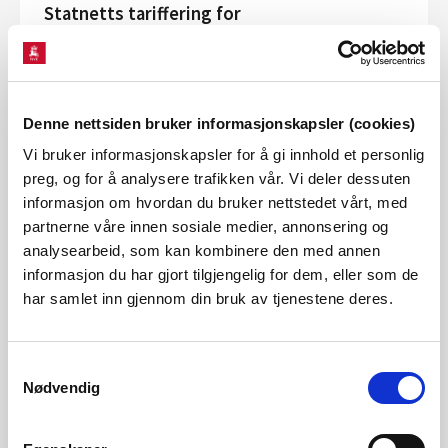
Statnetts tariffering for
transmisjonsnettet 2025 er i tråd med
regelverket
Reguleringsmyndigheten for energi i NVE (RME) har vurdert
Denne nettsiden bruker informasjonskapsler (cookies)
uenigheten mellom Statnett på den ene side og Statkraft
Energi AS og Å energi fornybar forvaltning AS på den andre
Vi bruker informasjonskapsler for å gi innhold et personlig
side, om fastsettelse av...
preg, og for å analysere trafikken vår. Vi deler dessuten
informasjon om hvordan du bruker nettstedet vårt, med
Publisert 18.12.2025
Nyheter, Reguleringsmyndigheten for energi
partnerne våre innen sosiale medier, annonsering og
analysearbeid, som kan kombinere den med annen
informasjon du har gjort tilgjengelig for dem, eller som de
Ny rapport med forslag om hvordan
har samlet inn gjennom din bruk av tjenestene deres.
sikkerhet og beredskap i kraftforsyningen
kan styrkes
Samtykkevalg
På oppdrag fra NVE og Statnett, har FFI utarbeidet
Nødvendig
rapporten «Styrket sikkerhet og beredskap i
kraftforsyningen – tiltak og prioriteringer». Rapporten gir et
viktig grunnlag for videre arbeid med ø...