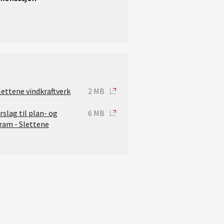
ettene vindkraftverk
2 MB
slag til plan- og
6 MB
ram - Slettene