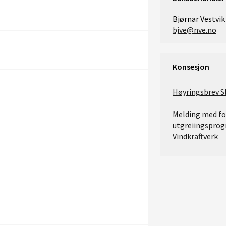
Bjørnar Vestvik
bjve@nve.no
Konsesjon
Høyringsbrev Sl
Melding med for
utgreiingsprog
Vindkraftverk