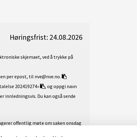
Høringsfrist: 24.08.2026
ektroniske skjemaet, ved å trykke på
sen per epost, til nve@nve.no.
talelse 202419274»
, og oppgi navn
r innledningsvis. Du kan også sende
gerer offentlig møte om saken onsdag
ena, Vikanesvegen 8, 5574 Skjold.