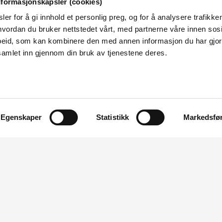
nformasjonskapsler (cookies)
er for å gi innhold et personlig preg, og for å analysere trafikken
vordan du bruker nettstedet vårt, med partnerne våre innen sosi
e vindkraftverk i Vindafjord kommune,
eid, som kan kombinere den med annen informasjon du har gjort 
samlet inn gjennom din bruk av tjenestene deres.
kraftverket er meldt med installert effekt
uksjon på ca. 300 GWh. Planen omfatter 12-
 hektar. Vindturbinene vil kunne få
Egenskaper
Statistikk
Markedsfø
er i saken kan leses på
eInnsyn
.