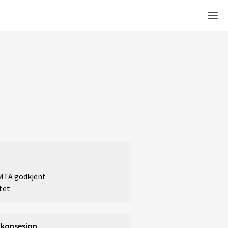
Men
 MTA godkjent
tet
 konsesjon