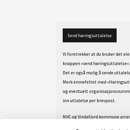
Send høringsuttalelse
Vi foretrekker at du bruker det el
knappen «send høringsuttalelse».
Det er også mulig å sende uttalel
Merk emnefeltet med «Høringsut
og eventuelt organisasjonsnumme
inn uttalelse per brevpost.
NVE og Vindafjord kommune arran
17. juni 2026 kl.19:00 på Skjold Ar