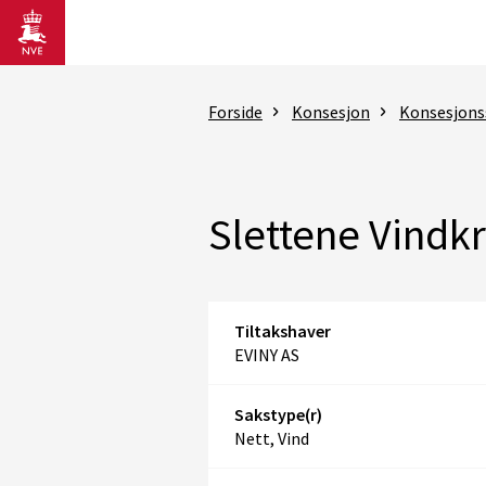
Gå til hovedinnhold
Forside
Konsesjon
Konsesjons
Slettene Vindkr
Tiltakshaver
EVINY AS
Sakstype(r)
Nett, Vind