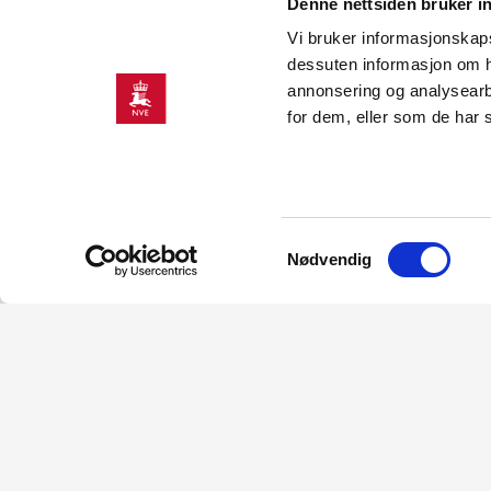
Denne nettsiden bruker i
Vi bruker informasjonskapsl
dessuten informasjon om h
NVE har mottatt melding om Sletten
Rogaland fylke.
annonsering og analysearb
for dem, eller som de har 
Tiltakshaver i saken er Eviny AS. Vind
inntil 100 MW og en årlig energiprod
15 vindturbiner over et område på 390
Samtykkevalg
totalhøyde på opptil 220 meter.
Nødvendig
Høringsuttalelser og andre dokument