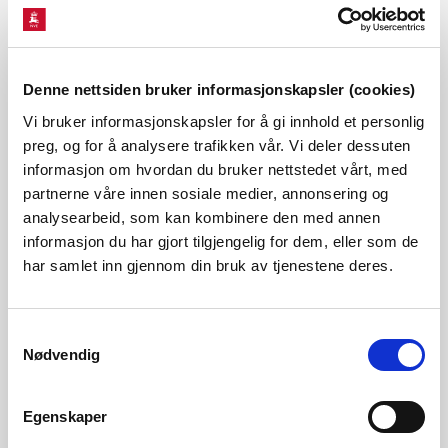
Denne nettsiden bruker informasjonskapsler (cookies)
Vi bruker informasjonskapsler for å gi innhold et personlig
Norges vassdrags- og energidirektorat (NVE) mottok den
preg, og for å analysere trafikken vår. Vi deler dessuten
20.12.2024 søknad om Løvbergsmoen solkraftverk i
informasjon om hvordan du bruker nettstedet vårt, med
Elverum, Innlandet fylke. Tiltakshaver i saken er Aneo AS.
partnerne våre innen sosiale medier, annonsering og
analysearbeid, som kan kombinere den med annen
Den 30.04.2026 mottok NVE en endringssøknad der Aneo AS
informasjon du har gjort tilgjengelig for dem, eller som de
søker om et mindre planområde sammenlignet med
har samlet inn gjennom din bruk av tjenestene deres.
opprinnelig søknad. Aneo begrunner endringen med at de
ikke lenger planlegger å bygge deler av solkraftanlegget
Samtykkevalg
Nødvendig
under kraftledninger. Aneo søker også om 40 års
konsesjonstid. Solkraftverket er søkt med en installert
Egenskaper
effekt på 19,6 MWp og en forventet årsproduksjon på 21