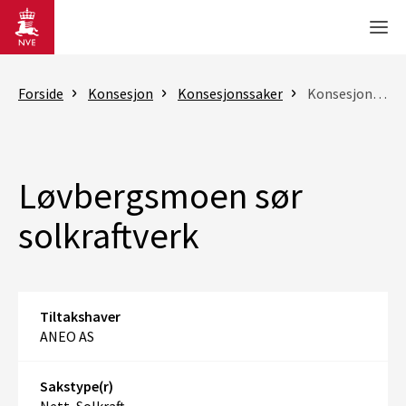
Gå til hovedinnhold
Men
Forside
Konsesjon
Konsesjonssaker
Konsesjonssak
Løvbergsmoen sør
solkraftverk
Tiltakshaver
ANEO AS
Sakstype(r)