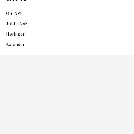
Om NVE
Jobb i NVE
Høringer
Kalender
OM NETTSTEDET
Personvern og cookies
Tilgjengelighetserklæring
RME
Reguleringsmyndigheten