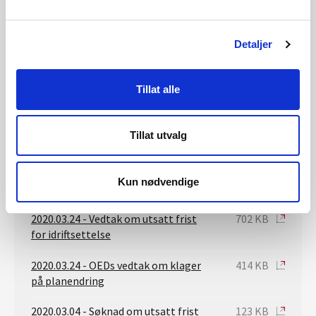
2020.10.07 - Konsesjonsrettslig
441 KB
gjennomgang av Okla vindkraftverk
av OED
Detaljer
2020.08.24. Plankart Okla vinpark
2 MB
Tillat alle
2020.08.24 Plankart Okla vindpark
6 MB
2020.06.29 - OEDs klagevedtak om
545 KB
Tillat utvalg
utsatt frist for idriftsettelse
2020.05.19 - Oversendelse av klager
949 KB
Kun nødvendige
på utsatt frist til OED
2020.03.24 - Vedtak om utsatt frist
702 KB
for idriftsettelse
2020.03.24 - OEDs vedtak om klager
414 KB
på planendring
2020.03.04 - Søknad om utsatt frist
123 KB