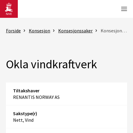
Gå til hovedinnhold
Men
Forside
Konsesjon
Konsesjonssaker
Konsesjonssak
Okla vindkraftverk
Tiltakshaver
RENANTIS NORWAY AS
Sakstype(r)
Nett, Vind