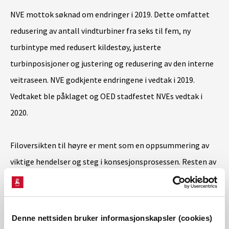
NVE mottok søknad om endringer i 2019. Dette omfattet
redusering av antall vindturbiner fra seks til fem, ny
turbintype med redusert kildestøy, justerte
turbinposisjoner og justering og redusering av den interne
veitraseen. NVE godkjente endringene i vedtak i 2019.
Vedtaket ble påklaget og OED stadfestet NVEs vedtak i
2020.
Filoversikten til høyre er ment som en oppsummering av
viktige hendelser og steg i konsesjonsprosessen. Resten av
sakens dokumenter kan hentes
gjennom
https://einnsyn.no/sok?sort=
Denne nettsiden bruker informasjonskapsler (cookies)