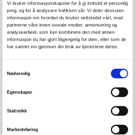
Konsesjon
Vi bruker informasjonskapsler for å gi innhold et personlig
preg, og for å analysere trafikken vår. Vi deler dessuten
2013.12.17 - Anleggskonsesjon
503 KB
informasjon om hvordan du bruker nettstedet vårt, med
partnerne våre innen sosiale medier, annonsering og
2021.09.15 - Svar på spørsmål om å
583 KB
analysearbeid, som kan kombinere den med annen
trekke tilbake konsesjon - Okla
informasjon du har gjort tilgjengelig for dem, eller som de
vindkraftverk
har samlet inn gjennom din bruk av tjenestene deres.
2021.06.11 - OEDs klagevedtak på
250 KB
endret turbinfundament
Samtykkevalg
Nødvendig
2021.03.26 - Godkjenning av søknad
634 KB
om endra turbinfundament
Egenskaper
2021.05.26 - Klageoversendelse på
830 KB
vedtak om endret turbinfundament
Statistikk
2021.03.11- Søknad om endra
4 MB
turbinfundament
Markedsføring