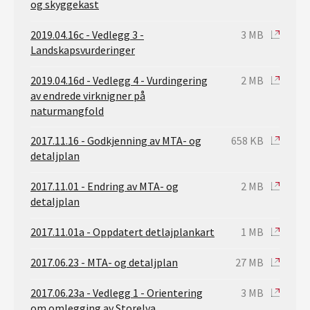
og skyggekast
2019.04.16c - Vedlegg 3 -
3 MB
Landskapsvurderinger
2019.04.16d - Vedlegg 4 - Vurdingering
2 MB
av endrede virknigner på
naturmangfold
2017.11.16 - Godkjenning av MTA- og
658 KB
detaljplan
2017.11.01 - Endring av MTA- og
2 MB
detaljplan
2017.11.01a - Oppdatert detlajplankart
1 MB
2017.06.23 - MTA- og detaljplan
27 MB
2017.06.23a - Vedlegg 1 - Orientering
3 MB
om omlegging av Storelva